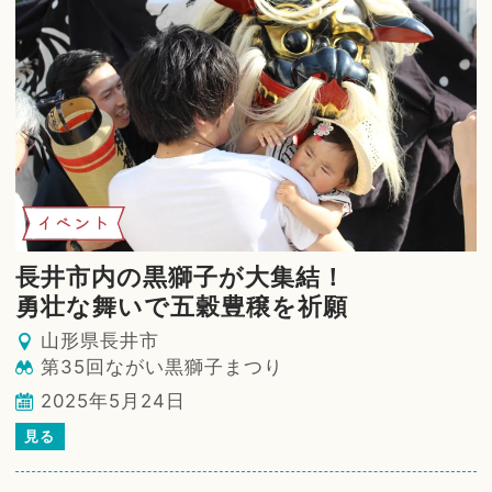
イベント
長井市内の黒獅子が大集結！
勇壮な舞いで五穀豊穣を祈願
山形県長井市
第35回ながい黒獅子まつり
2025年5月24日
見る