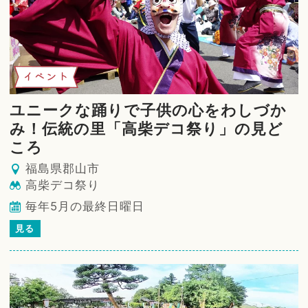
イベント
ユニークな踊りで子供の心をわしづか
み！伝統の里「高柴デコ祭り」の見ど
ころ
福島県郡山市
高柴デコ祭り
毎年5月の最終日曜日
見る