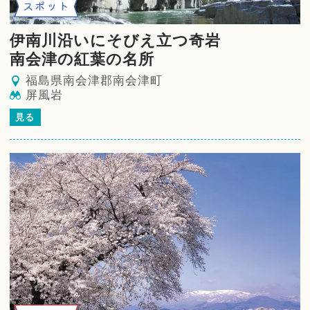
スポット
伊南川沿いにそびえ立つ奇岩
南会津の紅葉の名所
福島県南会津郡南会津町
屏風岩
見る