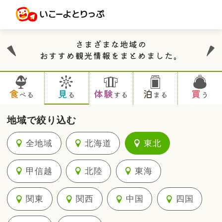
さまざまな地域の
おすすめ観光情報をまとめました。
食
見
体験
泊
買
べる
る
する
まる
う
地域で絞り込む
全地域
北海道
東北
甲信越
北陸
東海
関東
関西
中国
四国