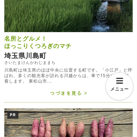
名所とグルメ！
ほっこりくつろぎのマチ
埼玉県川島町
さいたまけんかわじままち
川島町は埼玉県のほぼ中央に位置する町です。「小江戸」と呼
ばれ、多くの観光客が訪れる川越からは、車で15分ほどで到
着します。 東松山市...
メニュー
つづきを見る
PR