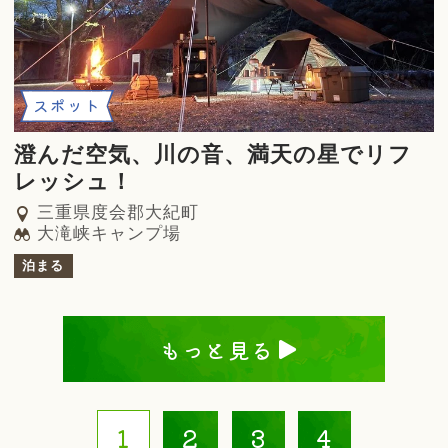
スポット
澄んだ空気、川の音、満天の星でリフ
レッシュ！
三重県度会郡大紀町
大滝峡キャンプ場
泊まる
もっと見る
1
2
3
4