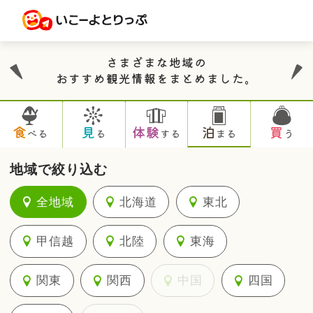
さまざまな地域の
おすすめ観光情報をまとめました。
食
見
体験
泊
買
べる
る
する
まる
う
地域で絞り込む
全地域
北海道
東北
甲信越
北陸
東海
関東
関西
中国
四国