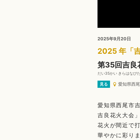
2025年9月20日
2025 年
第35回吉良
だい35かい きらはなび
愛知県西尾
見る
愛知県西尾市吉
吉良花火大会」
花火が間近で
華やかに彩り