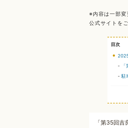
※内容は一部
公式サイトを
目次
20
-
「
-
駐
「第35回吉