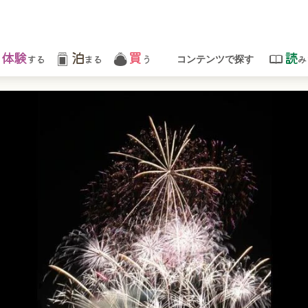
体験
泊
買
読
する
まる
う
み
コンテンツで探す