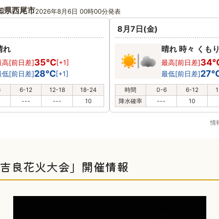
知県西尾市
2026年8月6日 00時00分発表
8月7日(金)
晴れ
晴れ 時々 くも
35℃
34
最高[前日差]
[+1]
最高[前日差]
28℃
27
最低[前日差]
[+1]
最低[前日差]
6
6-12
12-18
18-24
時間
0-6
6-12
1
---
---
10
降水確率
---
10
情
「吉良花火大会」開催情報