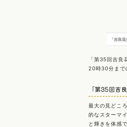
「吉良花
「第35回吉良
20時30分ま
「第35回吉
最大の見どこ
的なスターマ
と輝きを体感