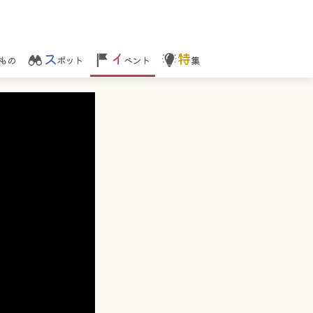
ス
イ
特
もの
ポット
ベント
集