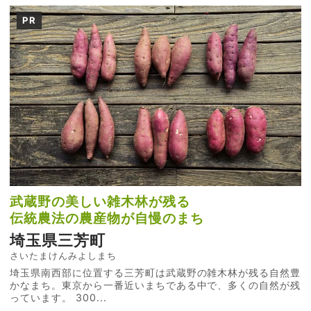
PR
武蔵野の美しい雑木林が残る
伝統農法の農産物が自慢のまち
埼玉県三芳町
さいたまけんみよしまち
埼玉県南西部に位置する三芳町は武蔵野の雑木林が残る自然豊
かなまち。東京から一番近いまちである中で、多くの自然が残
っています。 300...