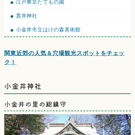
江戸東京たてもの園
貫井神社
小金井市立はけの森美術館
関東近郊の人気＆穴場観光スポットをチェッ
ク！
小金井神社
小金井の里の総鎮守