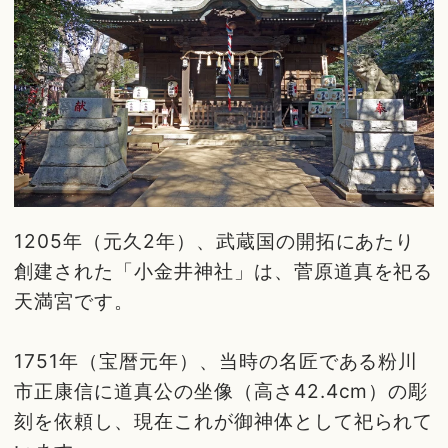
1205年（元久2年）、武蔵国の開拓にあたり
創建された「小金井神社」は、菅原道真を祀る
天満宮です。
1751年（宝暦元年）、当時の名匠である粉川
市正康信に道真公の坐像（高さ42.4cm）の彫
刻を依頼し、現在これが御神体として祀られて