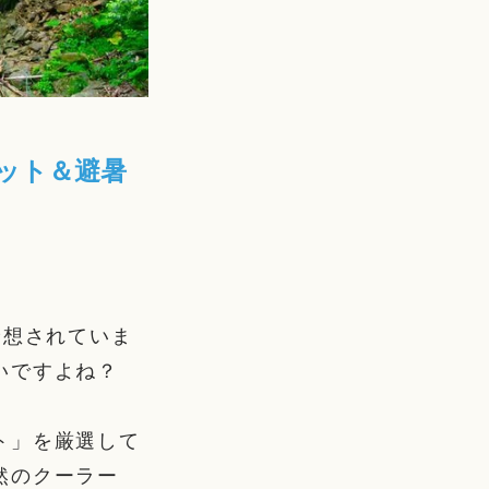
ット＆避暑
予想されていま
いですよね？
ト」を厳選して
然のクーラー