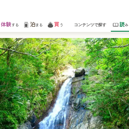
体験
泊
買
読
する
まる
う
み
コンテンツで探す