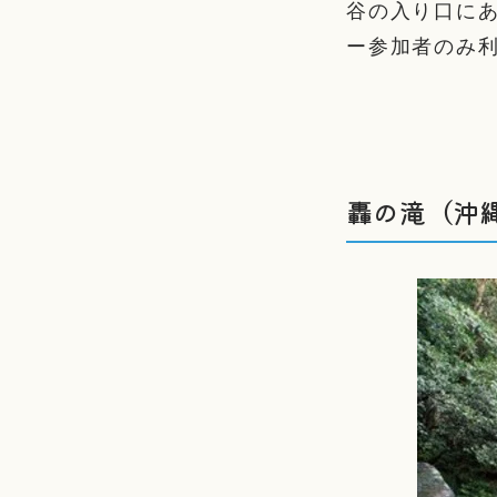
谷の入り口に
ー参加者のみ
轟の滝（沖