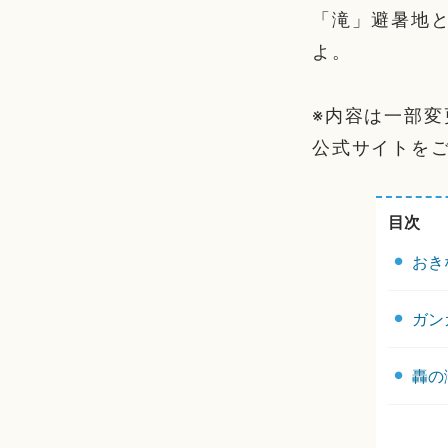
「滝」避暑地
よ。
※内容は一部
公式サイトを
目次
おき
ガン
轟の