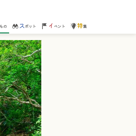
ス
イ
特
もの
ポット
ベント
集