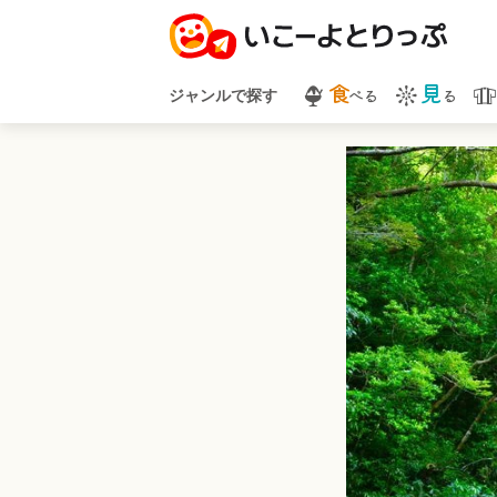
食
見
べる
る
ジャンルで探す