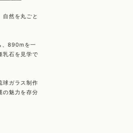
、自然を丸ごと
、890mを一
鍾乳石を見学で
琉球ガラス制作
縄の魅力を存分