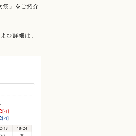
女祭」をご紹介
および詳細は、
れ
℃
[-1]
℃
[-1]
2-18
18-24
20
30