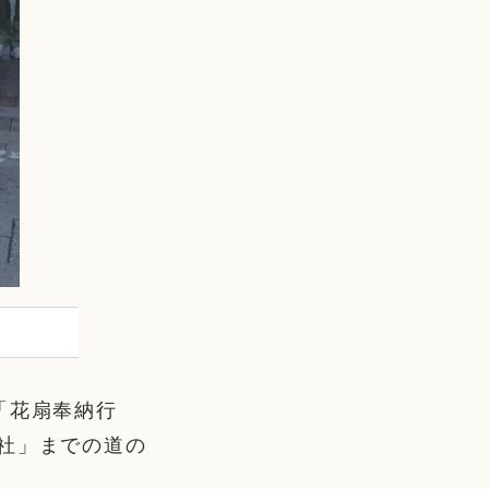
「花扇奉納行
社」までの道の