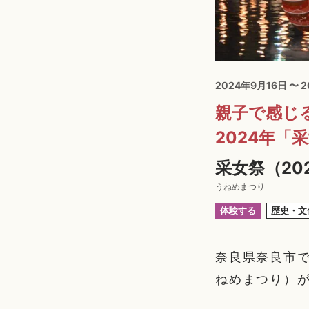
2024年9月16日 〜 
親子で感じ
2024年「
采女祭（20
うねめまつり
体験する
歴史・文
奈良県奈良市で
ねめまつり）