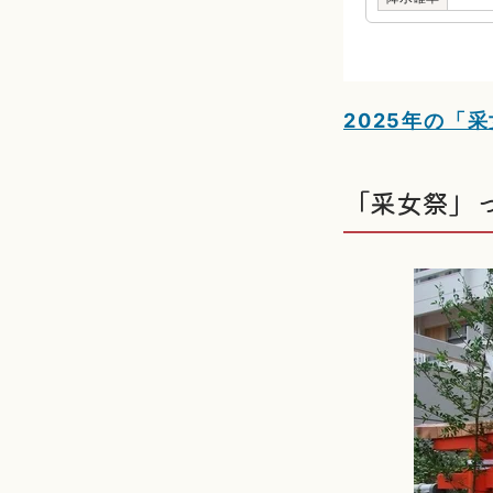
2025年の「
「采女祭」