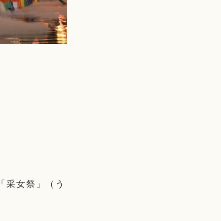
に「采女祭」（う