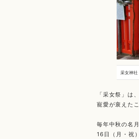
采女神社
「采女祭」は
寵愛が衰えた
毎年中秋の名月
16日（月・祝