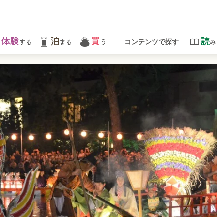
体験
泊
買
読
する
まる
う
み
コンテンツで探す