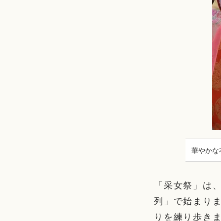
華やかな
「采女祭」は、
列」で始まりま
りを練り歩き