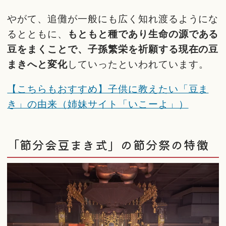
やがて、追儺が一般にも広く知れ渡るようにな
るとともに、
もともと種であり生命の源である
豆をまくことで、子孫繁栄を祈願する現在の豆
まきへと変化
していったといわれています。
【こちらもおすすめ】子供に教えたい「豆ま
き」の由来（姉妹サイト「いこーよ」）
「節分会豆まき式」の節分祭の特徴