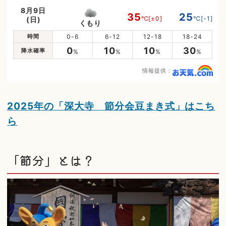
8月9日
35
25
℃
[±0]
℃
[-1]
(日)
くもり
時間
0-6
6-12
12-18
18-24
0
10
10
30
降水確率
%
%
%
%
情報提供：
2025年の「深大寺 節分会豆まき式」はこち
ら
「節分」とは？