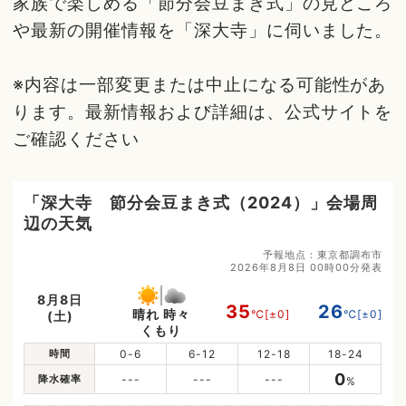
家族で楽しめる「節分会豆まき式」の見どころ
や最新の開催情報を「深大寺」に伺いました。
※内容は一部変更または中止になる可能性があ
ります。最新情報および詳細は、公式サイトを
ご確認ください
「深大寺 節分会豆まき式（2024）」会場周
辺の天気
予報地点：東京都調布市
2026年8月8日 00時00分発表
8月8日
35
26
晴れ 時々
℃
[±0]
℃
[±0]
(土)
くもり
時間
0-6
6-12
12-18
18-24
0
降水確率
---
---
---
%