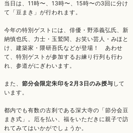
当日は、11時〜、13時〜、15時〜の3回に分け
て「豆まき」が行われます。
今年の特別ゲストには、俳優・野添義弘氏、新
納慎也氏、力士・玉鷲関、お笑い芸人・みほと
け、建築家・隈研吾氏などが登場！ あわせ
て、特別ゲストが参加するお練り行列も行わ
れ、参道がにぎわいます。
また、
節分会限定朱印を2月3日のみ授与
して
います。
都内でも有数の古刹である深大寺の「節分会豆
まき式」。厄を払い、福をいただきに親子で訪
れてみてはいかがでしょうか。