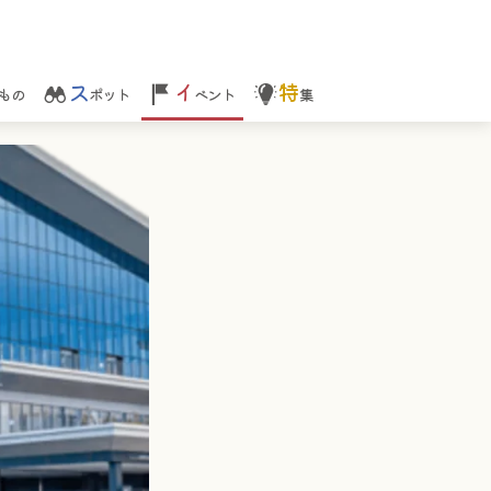
ス
イ
特
もの
ポット
ベント
集