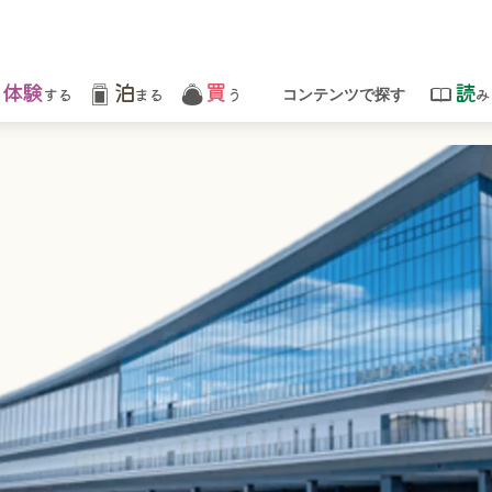
体験
泊
買
読
する
まる
う
み
コンテンツで探す