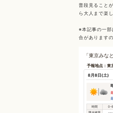
普段見ること
ら大人まで楽
※本記事の一
合があります
「東京みな
予報地点：東
8月8日(土)
時間
0-
降水確率
---