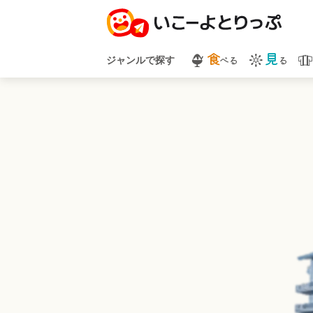
食
見
べる
る
ジャンルで探す