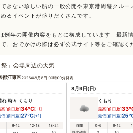
ができない珍しい船の一般公開や東京港周遊クルー
しめるイベントが盛りだくさんです。
部は例年の開催内容をもとに構成しています。最新
ので、おでかけの際は必ず公式サイト等をご確認く
と祭」会場周辺の天気
京都江東区
2026年8月8日 00時00分発表
8月9日(日)
晴れ 時々 くもり
くもり
34℃
33
最高[前日差]
[+1]
最高[前日差]
27℃
25
最低[前日差]
[+1]
最低[前日差]
6
6-12
12-18
18-24
時間
0-6
6-12
1
---
---
10
降水確率
0
10