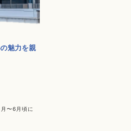
港の魅力を親
月〜6月頃に