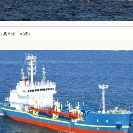
庁測量船「昭洋」