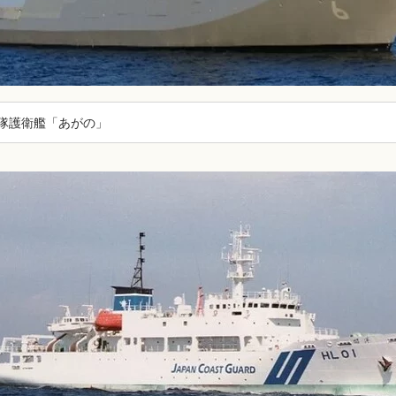
隊護衛艦「あがの」