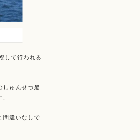
を祝して行われる
のしゅんせつ船
す。
と間違いなしで