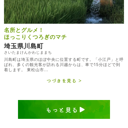
名所とグルメ！
ほっこりくつろぎのマチ
埼玉県川島町
さいたまけんかわじままち
川島町は埼玉県のほぼ中央に位置する町です。「小江戸」と呼
ばれ、多くの観光客が訪れる川越からは、車で15分ほどで到
着します。 東松山市...
つづきを見る
もっと見る