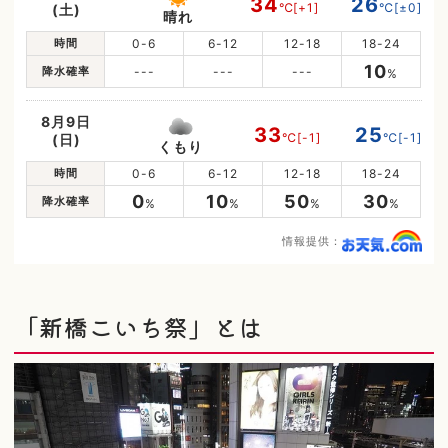
34
26
℃
[+1]
℃
[±0]
(土)
晴れ
時間
0-6
6-12
12-18
18-24
10
降水確率
---
---
---
%
8月9日
33
25
℃
[-1]
℃
[-1]
(日)
くもり
時間
0-6
6-12
12-18
18-24
0
10
50
30
降水確率
%
%
%
%
情報提供：
「新橋こいち祭」とは