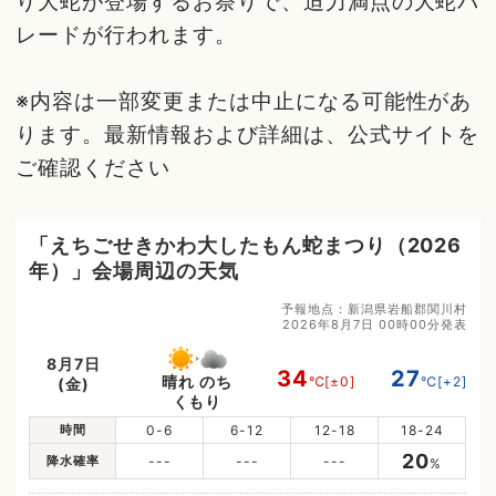
り大蛇が登場するお祭りで、迫力満点の大蛇パ
レードが行われます。
※内容は一部変更または中止になる可能性があ
ります。最新情報および詳細は、公式サイトを
ご確認ください
「えちごせきかわ大したもん蛇まつり（2026
年）」会場周辺の天気
予報地点：新潟県岩船郡関川村
2026年8月7日 00時00分発表
8月7日
34
27
晴れ のち
℃
[±0]
℃
[+2]
(金)
くもり
時間
0-6
6-12
12-18
18-24
20
降水確率
---
---
---
%