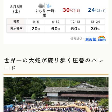
8月8日
30
24
くもり 一時
℃
[-5]
℃
[+1]
(土)
雨
時間
0-6
6-12
12-18
18-24
20
60
50
30
降水確率
%
%
%
%
情報提供：
世界一の大蛇が練り歩く圧巻のパレ
ード