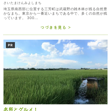
さいたまけんみよしまち
埼玉県南西部に位置する三芳町は武蔵野の雑木林が残る自然豊
かなまち。東京から一番近いまちである中で、多くの自然が残
っています。 300...
つづきを見る
PR
名所とグルメ！