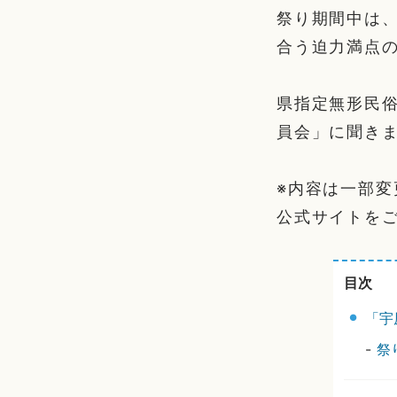
祭り期間中は
合う迫力満点
県指定無形民
員会」に聞き
※内容は一部
公式サイトを
目次
「宇
-
祭