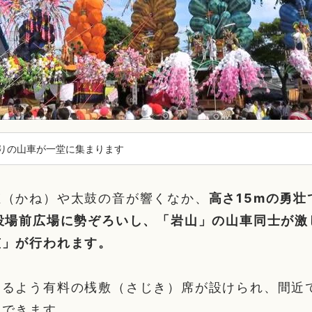
りの山車が一堂に集まります
鉦（かね）や太鼓の音が響くなか、
高さ15mの勇
役場前広場に勢ぞろいし、「岩山」の山車同士が激
笠」が行われます。
きるよう有料の桟敷（さじき）席が設けられ、間近
覧できます。