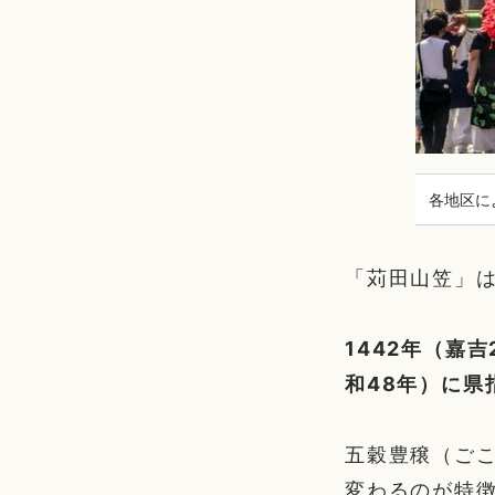
各地区に
「苅田山笠」は
1442年（嘉
和48年）に県
五穀豊穣（ご
変わるのが特