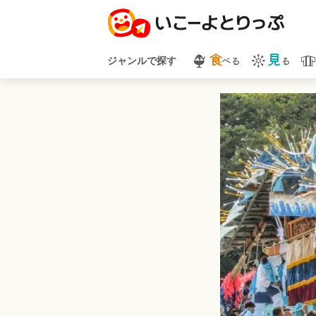
食
見
べる
る
ジャンルで探す