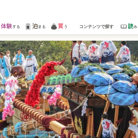
体験
泊
買
読
する
まる
う
み
コンテンツで探す