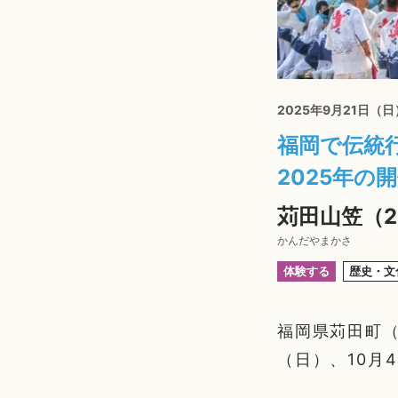
2025年9月21日（
福岡で伝統
2025年の
苅田山笠（2
かんだやまかさ
体験する
歴史・文
福岡県苅田町（
（日）、10月