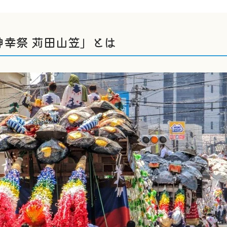
神幸祭 苅田山笠」とは