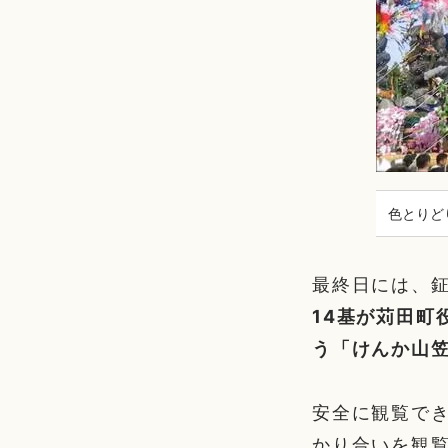
色とりど
最終日には、
14基が苅田町
う「けんか山
安全に観覧で
かり合いを観