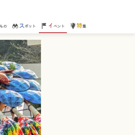
ス
イ
特
もの
ポット
ベント
集