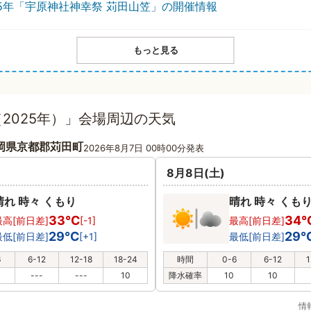
25年「宇原神社神幸祭 苅田山笠」の開催情報
もっと見る
2025年）」会場周辺の天気
岡県京都郡苅田町
2026年8月7日 00時00分発表
8月8日(土)
晴れ 時々 くもり
晴れ 時々 くも
33℃
34
最高[前日差]
[-1]
最高[前日差]
29℃
29
最低[前日差]
[+1]
最低[前日差]
6
6-12
12-18
18-24
時間
0-6
6-12
1
---
---
10
降水確率
10
10
情