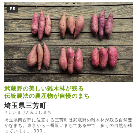
PR
武蔵野の美しい雑木林が残る
伝統農法の農産物が自慢のまち
埼玉県三芳町
さいたまけんみよしまち
埼玉県南西部に位置する三芳町は武蔵野の雑木林が残る自然豊
かなまち。東京から一番近いまちである中で、多くの自然が残
っています。 300...