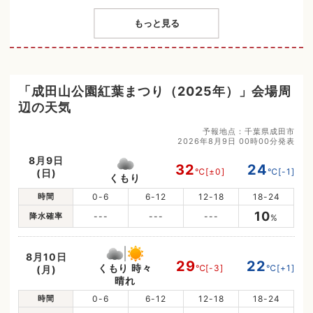
もっと見る
「成田山公園紅葉まつり（2025年）」会場周
辺の天気
予報地点：千葉県成田市
2026年8月9日 00時00分発表
8月9日
32
24
℃
[±0]
℃
[-1]
(日)
くもり
時間
0-6
6-12
12-18
18-24
10
降水確率
---
---
---
%
8月10日
29
22
くもり 時々
℃
[-3]
℃
[+1]
(月)
晴れ
時間
0-6
6-12
12-18
18-24