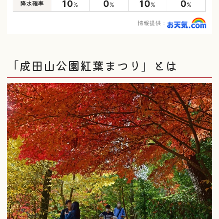
10
0
10
0
降水確率
%
%
%
%
情報提供：
「成田山公園紅葉まつり」とは