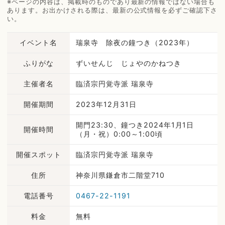
※ページの内容は、掲載時のものであり最新の情報ではない場合も
あります。お出かけされる際は、最新の公式情報を必ずご確認下さ
い。
イベント名
瑞泉寺 除夜の鐘つき（2023年）
ふりがな
ずいせんじ じょやのかねつき
主催者名
臨済宗円覚寺派 瑞泉寺
開催期間
2023年12月31日
開門23:30、鐘つき2024年1月1日
開催時間
（月・祝）0:00～1:00頃
開催スポット
臨済宗円覚寺派 瑞泉寺
住所
神奈川県鎌倉市二階堂710
電話番号
0467-22-1191
料金
無料