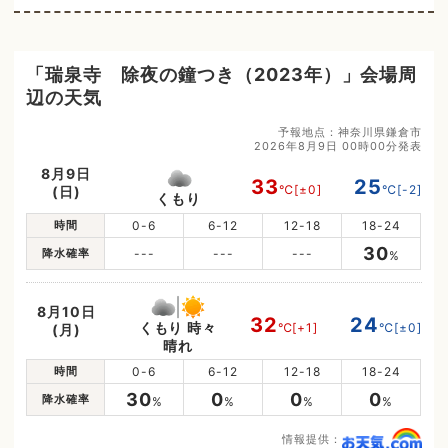
「瑞泉寺 除夜の鐘つき（2023年）」会場周
辺の天気
予報地点：神奈川県鎌倉市
2026年8月9日 00時00分発表
8月9日
33
25
℃
[±0]
℃
[-2]
(日)
くもり
時間
0-6
6-12
12-18
18-24
30
降水確率
---
---
---
%
8月10日
32
24
くもり 時々
℃
[+1]
℃
[±0]
(月)
晴れ
時間
0-6
6-12
12-18
18-24
30
0
0
0
降水確率
%
%
%
%
情報提供：