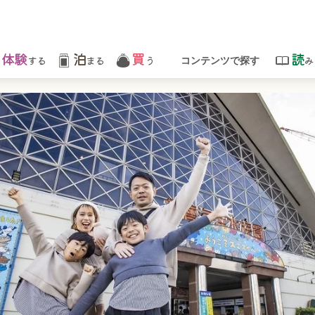
体験
泊
買
読
する
まる
う
み
コンテンツで探す