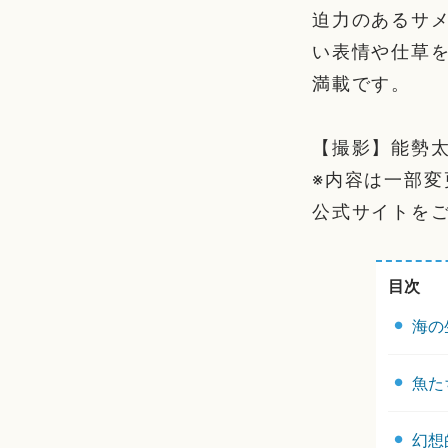
迫力のあるサ
い表情や仕草
満載です。
【撮影】能勢
※内容は一部
公式サイトを
目次
海の
魚た
幻想