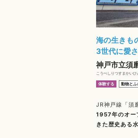
海の生きも
3世代に愛
神戸市立須
こうべしりつすまかいひ
体験する
動物とふ
JR神戸線「須
1957年のオ
きた歴史ある