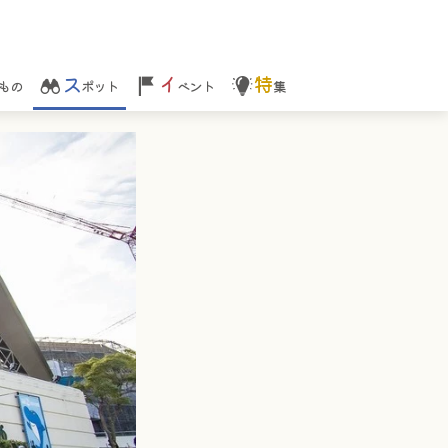
ス
イ
特
もの
ポット
ベント
集