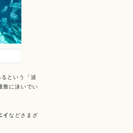
あるという「波
が優雅に泳いでい
エイ
などさまざ