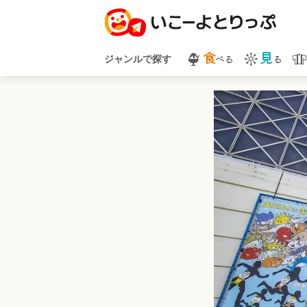
食
見
べる
る
ジャンルで探す