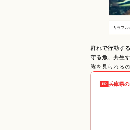
カラフル
群れで行動す
守る魚、共生
態を見られる
兵庫県
の
PR