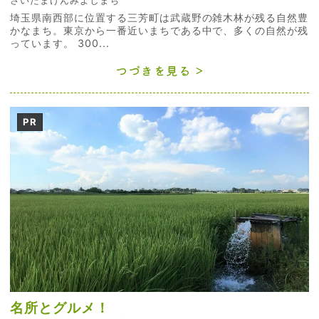
さいたまけんみよしまち
埼玉県南西部に位置する三芳町は武蔵野の雑木林が残る自然豊
かなまち。東京から一番近いまちである中で、多くの自然が残
っています。 300...
つづきを見る
PR
名所とグルメ！