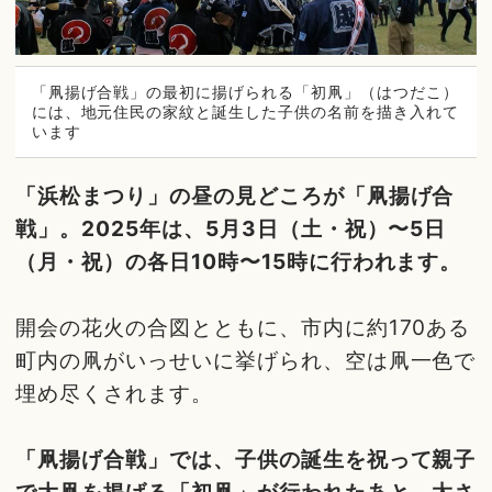
「凧揚げ合戦」の最初に揚げられる「初凧」（はつだこ）
には、地元住民の家紋と誕生した子供の名前を描き入れて
います
「浜松まつり」の昼の見どころが「凧揚げ合
戦」。2025年は、5月3日（土・祝）〜5日
（月・祝）の各日10時〜15時に行われます。
開会の花火の合図とともに、市内に約170ある
町内の凧がいっせいに挙げられ、空は凧一色で
埋め尽くされます。
「凧揚げ合戦」では、子供の誕生を祝って親子