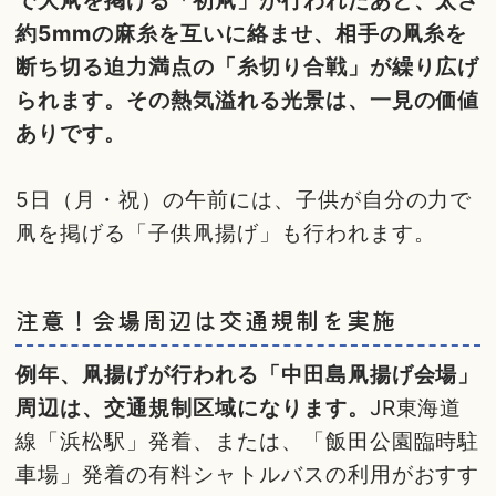
で大凧を掲げる「初凧」が行われたあと、太さ
約5mmの麻糸を互いに絡ませ、相手の凧糸を
断ち切る迫力満点の「糸切り合戦」が繰り広げ
られます。その熱気溢れる光景は、一見の価値
ありです。
5日（月・祝）の午前には、子供が自分の力で
凧を掲げる「子供凧揚げ」も行われます。
注意！会場周辺は交通規制を実施
例年、凧揚げが行われる「中田島凧揚げ会場」
周辺は、交通規制区域になります。
JR東海道
線「浜松駅」発着、または、「飯田公園臨時駐
車場」発着の有料シャトルバスの利用がおすす