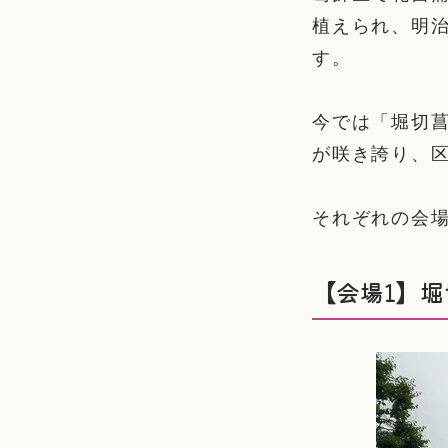
植えられ、明
す。
今では「堀切
が咲き誇り、
それぞれの会
【会場1】堀