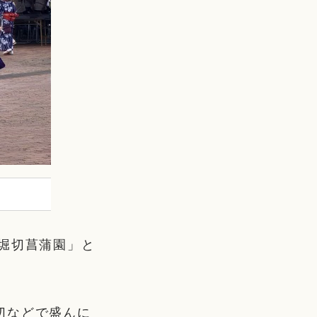
堀切菖蒲園」と
切などで盛んに