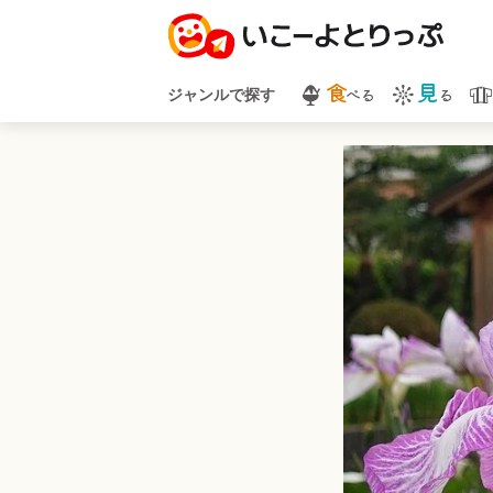
食
見
べる
る
ジャンルで探す