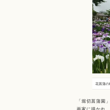
花菖蒲の
「堀切菖蒲園
画家に描かれ