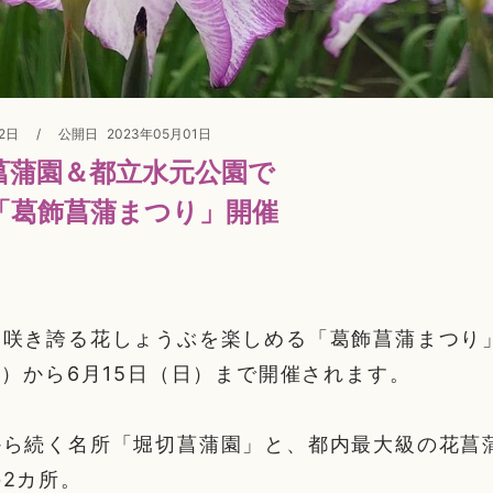
12日
/
公開日
2023年05月01日
菖蒲園＆都立水元公園で
「葛飾菖蒲まつり」開催
咲き誇る花しょうぶを楽しめる「葛飾菖蒲まつり」
月）から6月15日（日）まで開催されます。
から続く名所「堀切菖蒲園」と、都内最大級の花菖
2カ所。