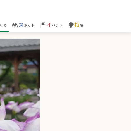
ス
イ
特
もの
ポット
ベント
集