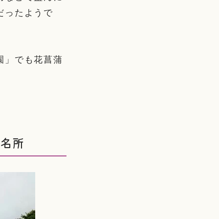
だったようで
園」でも花菖蒲
の名所