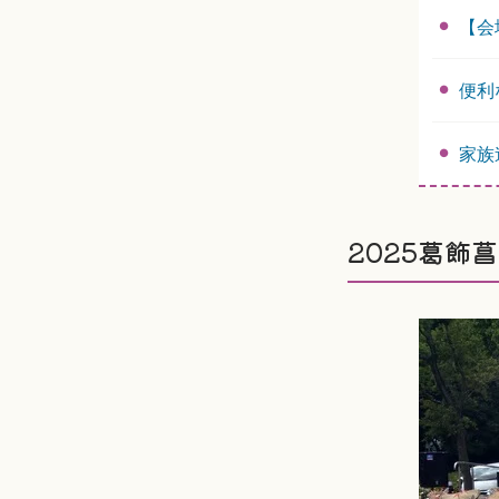
【会
便利
家族
2025葛飾