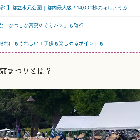
場2】都立水元公園｜都内最大級！14,000株の花しょうぶ
な「かつしか菖蒲めぐりバス」も運行
連れにもうれしい！子供も楽しめるポイントも
菖蒲まつりとは？