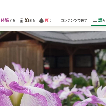
体験
泊
買
読
する
まる
う
み
コンテンツで探す