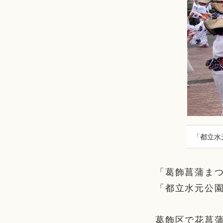
「都立水
「葛飾菖蒲まつ
「都立水元公
葛飾区で花菖