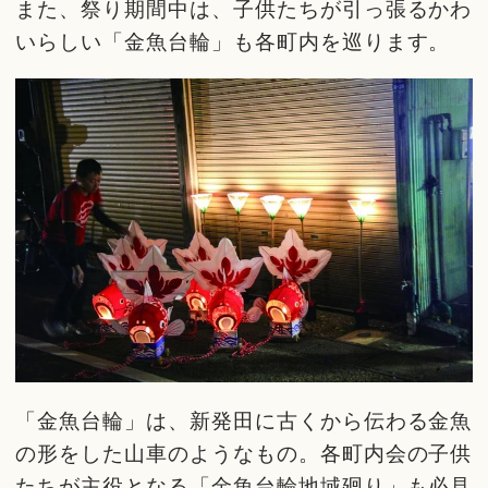
また、祭り期間中は、子供たちが引っ張るかわ
いらしい「金魚台輪」も各町内を巡ります。
「金魚台輪」は、新発田に古くから伝わる金魚
の形をした山車のようなもの。各町内会の子供
たちが主役となる「金魚台輪地域廻り」も必見