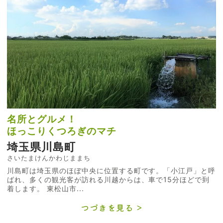
名所とグルメ！
ほっこりくつろぎのマチ
埼玉県川島町
さいたまけんかわじままち
川島町は埼玉県のほぼ中央に位置する町です。「小江戸」と呼
ばれ、多くの観光客が訪れる川越からは、車で15分ほどで到
着します。 東松山市...
つづきを見る