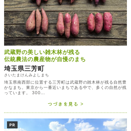
武蔵野の美しい雑木林が残る
伝統農法の農産物が自慢のまち
埼玉県三芳町
さいたまけんみよしまち
埼玉県南西部に位置する三芳町は武蔵野の雑木林が残る自然豊
かなまち。東京から一番近いまちである中で、多くの自然が残
っています。 300...
つづきを見る
PR