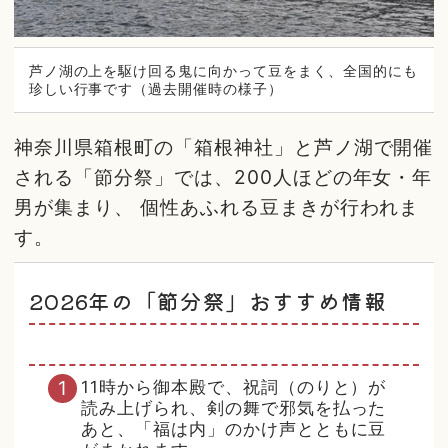
芦ノ湖の上を駆け回る鬼に向かって豆をまく、全国的にも
珍しい行事です（過去開催時の様子）
神奈川県箱根町の「箱根神社」と芦ノ湖で開催
される「節分祭」では、200人ほどの年女・年
男が集まり、 個性あふれる豆まきが行われま
す。
2026年の「節分祭」おすすめ情報
11時から御本殿で、祝詞（のりと）が
読み上げられ、剣の舞で邪気を払った
あと、「福は内」のかけ声とともに豆