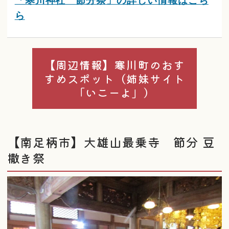
ら
【周辺情報】寒川町のおす
すめスポット（姉妹サイト
「いこーよ」）
【南足柄市】大雄山最乗寺 節分 豆
撒き祭