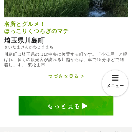
名所とグルメ！
ほっこりくつろぎのマチ
埼玉県川島町
さいたまけんかわじままち
川島町は埼玉県のほぼ中央に位置する町です。「小江戸」と呼
ばれ、多くの観光客が訪れる川越からは、車で15分ほどで到
着します。 東松山市...
つづきを見る
メニュー
もっと見る