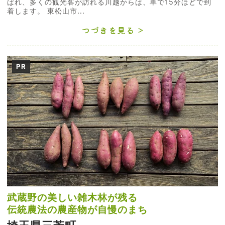
ばれ、多くの観光客が訪れる川越からは、車で15分ほどで到
着します。 東松山市...
つづきを見る
PR
武蔵野の美しい雑木林が残る
伝統農法の農産物が自慢のまち