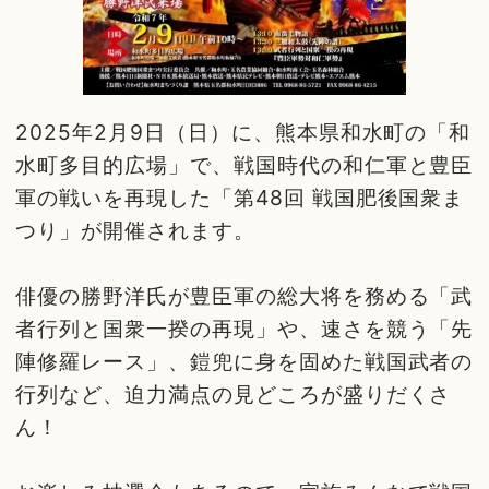
2025年2月9日（日）に、熊本県和水町の「和
水町多目的広場」で、戦国時代の和仁軍と豊臣
軍の戦いを再現した「第48回 戦国肥後国衆ま
つり」が開催されます。
俳優の勝野洋氏が豊臣軍の総大将を務める「武
者行列と国衆一揆の再現」や、速さを競う「先
陣修羅レース」、鎧兜に身を固めた戦国武者の
行列など、迫力満点の見どころが盛りだくさ
ん！