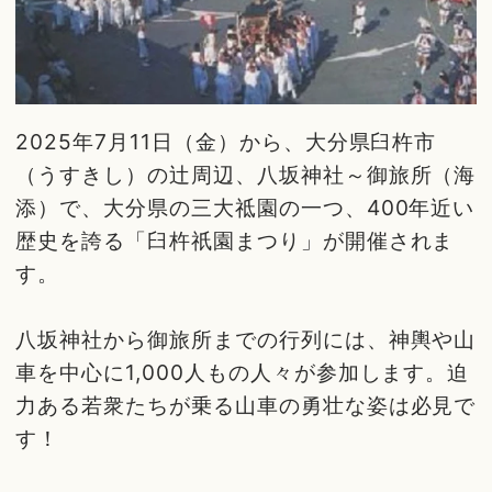
2025年7月11日（金）から、大分県臼杵市
（うすきし）の辻周辺、八坂神社～御旅所（海
添）で、大分県の三大祗園の一つ、400年近い
歴史を誇る「臼杵祇園まつり」が開催されま
す。
八坂神社から御旅所までの行列には、神輿や山
車を中心に1,000人もの人々が参加します。迫
力ある若衆たちが乗る山車の勇壮な姿は必見で
す！