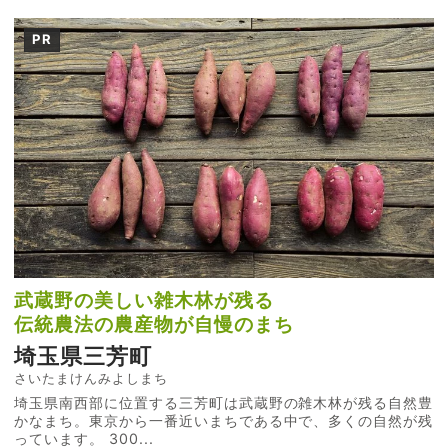
PR
武蔵野の美しい雑木林が残る
伝統農法の農産物が自慢のまち
埼玉県三芳町
さいたまけんみよしまち
埼玉県南西部に位置する三芳町は武蔵野の雑木林が残る自然豊
かなまち。東京から一番近いまちである中で、多くの自然が残
っています。 300...