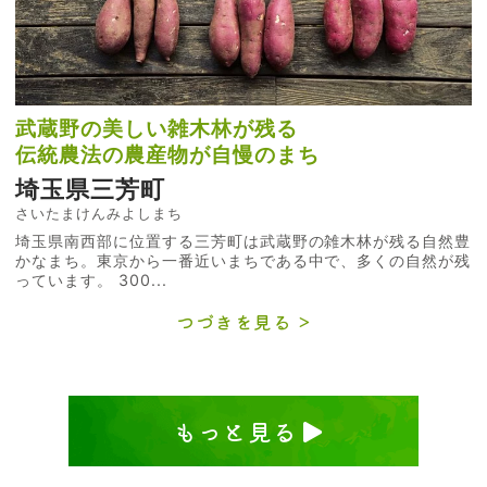
武蔵野の美しい雑木林が残る
伝統農法の農産物が自慢のまち
埼玉県三芳町
さいたまけんみよしまち
埼玉県南西部に位置する三芳町は武蔵野の雑木林が残る自然豊
かなまち。東京から一番近いまちである中で、多くの自然が残
っています。 300...
つづきを見る
もっと見る