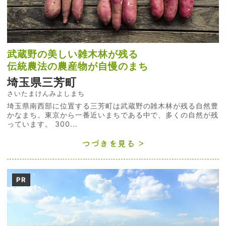
武蔵野の美しい雑木林が残る
伝統農法の農産物が自慢のまち
埼玉県三芳町
さいたまけんみよしまち
埼玉県南西部に位置する三芳町は武蔵野の雑木林が残る自然豊
かなまち。東京から一番近いまちである中で、多くの自然が残
っています。 300...
つづきを見る
PR