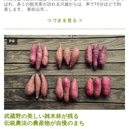
ばれ、多くの観光客が訪れる川越からは、車で15分ほどで到
着します。 東松山市...
つづきを見る
PR
武蔵野の美しい雑木林が残る
伝統農法の農産物が自慢のまち