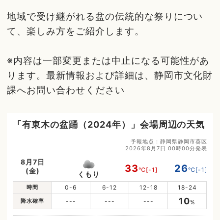
地域で受け継がれる盆の伝統的な祭りについ
て、楽しみ方をご紹介します。
※内容は一部変更または中止になる可能性があ
ります。最新情報および詳細は、静岡市文化財
課へお問い合わせください
「有東木の盆踊（2024年）」会場周辺の天気
予報地点：静岡県静岡市葵区
2026年8月7日 00時00分発表
8月7日
33
26
℃
[-1]
℃
[-1]
(金)
くもり
時間
0-6
6-12
12-18
18-24
10
降水確率
---
---
---
%