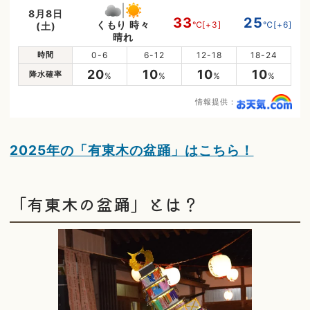
8月8日
33
25
くもり 時々
℃
[+3]
℃
[+6]
(土)
晴れ
時間
0-6
6-12
12-18
18-24
20
10
10
10
降水確率
%
%
%
%
情報提供：
2025年の「有東木の盆踊」はこちら！
「有東木の盆踊」とは？