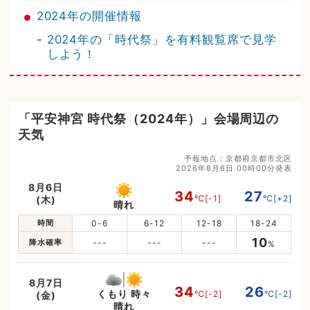
2024年の開催情報
-
2024年の「時代祭」を有料観覧席で見学
しよう！
「平安神宮 時代祭（2024年）」会場周辺の
天気
予報地点：京都府京都市北区
2026年8月6日 00時00分発表
8月6日
34
27
℃
[-1]
℃
[+2]
(木)
晴れ
時間
0-6
6-12
12-18
18-24
10
降水確率
---
---
---
%
8月7日
34
26
くもり 時々
℃
[-2]
℃
[-2]
(金)
晴れ