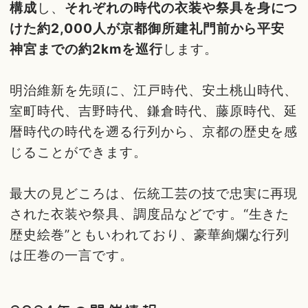
構成
し、
それぞれの時代の衣装や祭具を身につ
けた約2,000人が京都御所建礼門前から平安
神宮までの約2kmを巡行
します。
明治維新を先頭に、江戸時代、安土桃山時代、
室町時代、吉野時代、鎌倉時代、藤原時代、延
暦時代の時代を遡る行列から、京都の歴史を感
じることができます。
最大の見どころは、伝統工芸の技で忠実に再現
された衣装や祭具、調度品などです。“生きた
歴史絵巻”ともいわれており、豪華絢爛な行列
は圧巻の一言です。