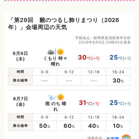
「第29回 雛のつるし飾りまつり（2026
年）」会場周辺の天気
予報地点：静岡県賀茂郡東伊豆町
2026年8月6日 00時00分発表
8月6日
30
25
くもり 時々
℃
[+1]
℃
[+1]
(木)
晴れ
時間
0-6
6-12
12-18
18-24
30
降水確率
---
---
---
%
8月7日
31
25
雨 のち 晴
℃
[+1]
℃
[+1]
(金)
れ
時間
0-6
6-12
12-18
18-24
50
60
40
10
降水確率
%
%
%
%
情報提供：