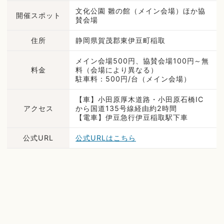
文化公園 雛の館（メイン会場）ほか協
開催スポット
賛会場
住所
静岡県賀茂郡東伊豆町稲取
メイン会場500円、協賛会場100円～無
料金
料（会場により異なる）
駐車料：500円/台（メイン会場）
【車】小田原厚木道路・小田原石橋IC
アクセス
から国道135号線経由約2時間
【電車】伊豆急行伊豆稲取駅下車
公式URL
公式URLはこちら