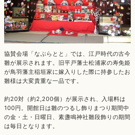
協賛会場「なぶらとと」では、江戸時代の古今
雛が展示されます。旧平戸藩士松浦家の寿免姫
が鳥羽藩主稲垣家に嫁入りした際に持参したお
雛様は大変貴重な一品です。
約20対（約2,200個）が展示され、入場料は
100円。開館日は雛のつるし飾りまつり期間中
の金・土・日曜日、素盞鳴神社雛段飾りの期間
は毎日となります。