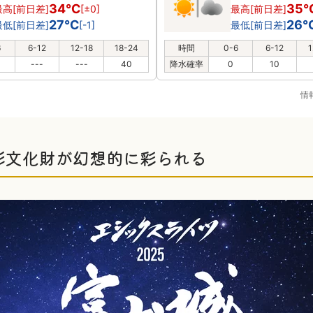
34℃
35
最高[前日差]
[±0]
最高[前日差]
27℃
26
最低[前日差]
[-1]
最低[前日差]
6
6-12
12-18
18-24
時間
0-6
6-12
1
---
---
40
降水確率
0
10
情
形文化財が幻想的に彩られる