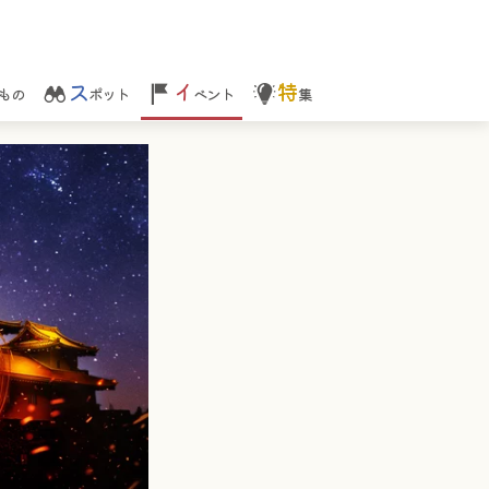
ス
イ
特
もの
ポット
ベント
集