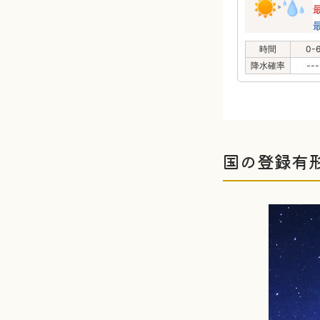
時間
0-
降水確率
---
国の登録有