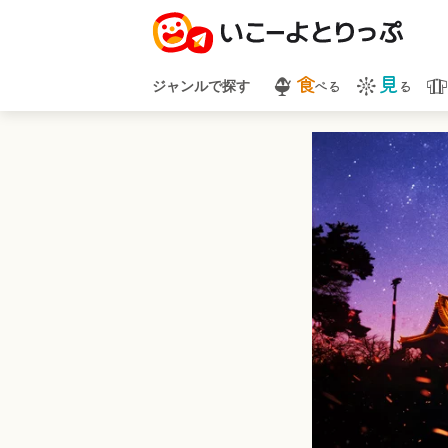
食
見
べる
る
ジャンルで探す