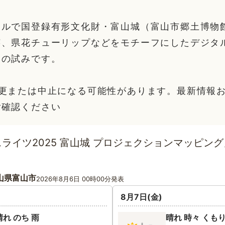
ボルで国登録有形文化財・富山城（富山市郷土博物
芸、県花チューリップなどをモチーフにしたデジタ
初の試みです。
変更または中止になる可能性があります。最新情報
ご確認ください
ライツ2025 富山城 プロジェクションマッピン
山県富山市
2026年8月6日 00時00分発表
8月7日(金)
晴れ のち 雨
晴れ 時々 くも