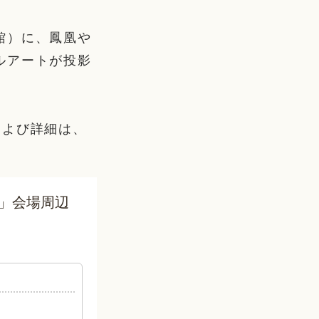
館）に、鳳凰や
ルアートが投影
および詳細は、
グ」会場周辺
り