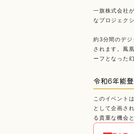
一旗株式会社
なプロジェク
約3分間のデ
されます。鳳
ーフとなった
令和6年能
このイベント
として企画さ
る貴重な機会