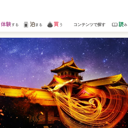
体験
泊
買
読
する
まる
う
み
コンテンツで探す