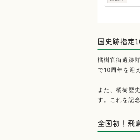
国史跡指定1
橘樹官衙遺跡群
で10周年を迎
また、橘樹歴史
す。これを記
全国初！飛