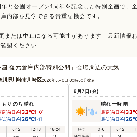
周年と公園オープン1周年を記念した特別企画で、
倉庫内部を見学できる貴重な機会です。
変更または中止になる可能性があります。最新情報
ご確認ください
公園 復元倉庫内部特別公開」会場周辺の天気
奈川県川崎市川崎区
2026年8月6日 00時00分発表
8月7日(金)
くもり のち 晴れ
晴れ 一時 雨
32℃
33
最高[前日差]
[±0]
最高[前日差]
26℃
26
最低[前日差]
[-1]
最低[前日差]
6
6-12
12-18
18-24
時間
0-6
6-12
1
---
---
10
降水確率
10
20