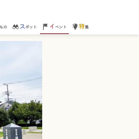
ス
イ
特
もの
ポット
ベント
集