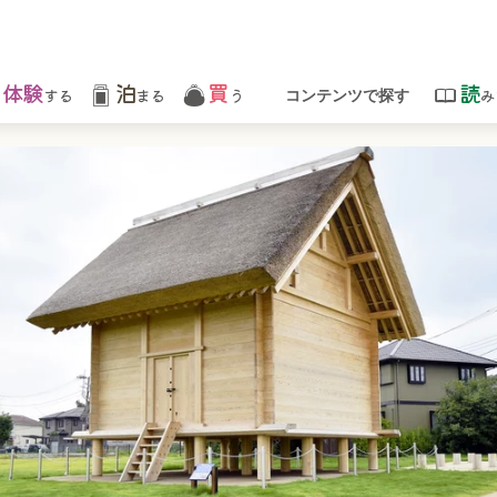
体験
泊
買
読
する
まる
う
み
コンテンツで探す