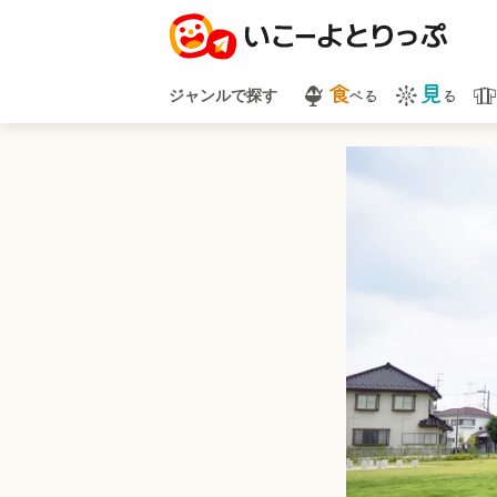
食
見
べる
る
ジャンルで探す