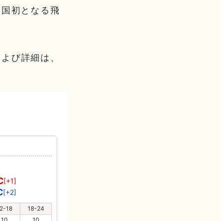
全国初となる飛
および詳細は、
℃
[+1]
℃
[+2]
2-18
18-24
10
10