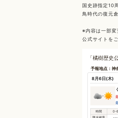
国史跡指定10
鳥時代の復元
※内容は一部
公式サイトを
「橘樹歴史
予報地点：神
8月6日(木)
時間
0-
降水確率
---