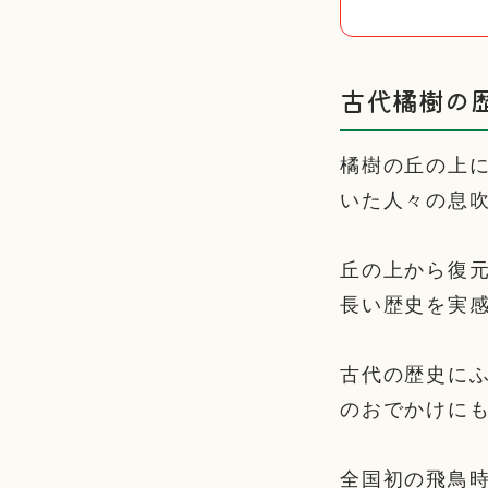
古代橘樹の
橘樹の丘の上
いた人々の息
丘の上から復
長い歴史を実
古代の歴史に
のおでかけに
全国初の飛鳥