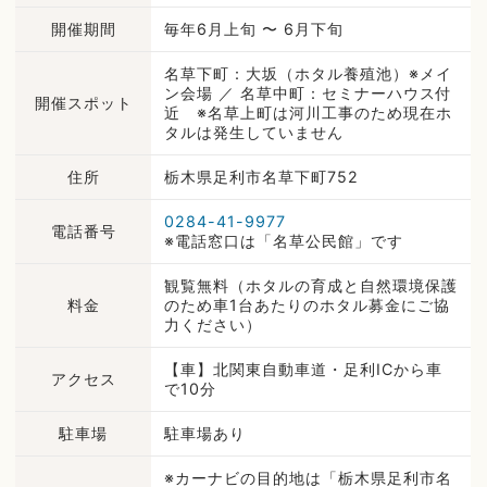
開催期間
毎年6月上旬 〜 6月下旬
名草下町：大坂（ホタル養殖池）※メイ
ン会場 ／ 名草中町：セミナーハウス付
開催スポット
近 ※名草上町は河川工事のため現在ホ
タルは発生していません
住所
栃木県足利市名草下町752
0284-41-9977
電話番号
※電話窓口は「名草公民館」です
観覧無料（ホタルの育成と自然環境保護
料金
のため車1台あたりのホタル募金にご協
力ください）
【車】北関東自動車道・足利ICから車
アクセス
で10分
駐車場
駐車場あり
※カーナビの目的地は「栃木県足利市名