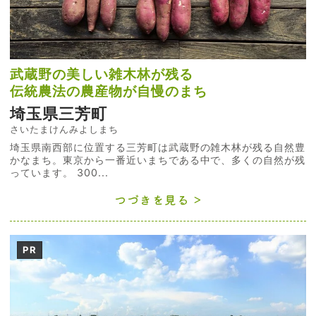
武蔵野の美しい雑木林が残る
伝統農法の農産物が自慢のまち
埼玉県三芳町
さいたまけんみよしまち
埼玉県南西部に位置する三芳町は武蔵野の雑木林が残る自然豊
かなまち。東京から一番近いまちである中で、多くの自然が残
っています。 300...
つづきを見る
PR