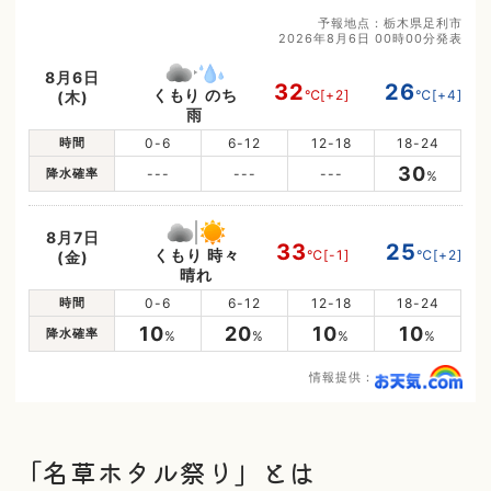
予報地点：栃木県足利市
2026年8月6日 00時00分発表
8月6日
32
26
くもり のち
℃
[+2]
℃
[+4]
(木)
雨
時間
0-6
6-12
12-18
18-24
30
降水確率
---
---
---
%
8月7日
33
25
くもり 時々
℃
[-1]
℃
[+2]
(金)
晴れ
時間
0-6
6-12
12-18
18-24
10
20
10
10
降水確率
%
%
%
%
情報提供：
「名草ホタル祭り」とは