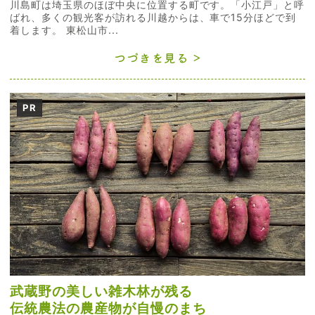
川島町は埼玉県のほぼ中央に位置する町です。「小江戸」と呼
ばれ、多くの観光客が訪れる川越からは、車で15分ほどで到
着します。 東松山市...
つづきを見る
PR
武蔵野の美しい雑木林が残る
伝統農法の農産物が自慢のまち