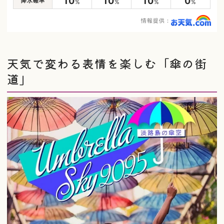
10
10
10
0
降水確率
%
%
%
%
情報提供：
天気で変わる表情を楽しむ「傘の街
道」