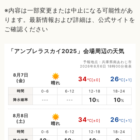
※内容は一部変更または中止になる可能性があ
ります。最新情報および詳細は、公式サイトを
ご確認ください
「アンブレラスカイ2025」会場周辺の天気
予報地点：兵庫県南あわじ市
2026年8月6日 18時00分発表
8月7日
34
26
℃
[±0]
℃
[+1]
(金)
晴れ
時間
0-6
6-12
12-18
18-24
10
10
降水確率
---
---
%
%
8月8日
34
26
℃
[±0]
℃
[+1]
(土)
晴れ
時間
0-6
6-12
12-18
18-24