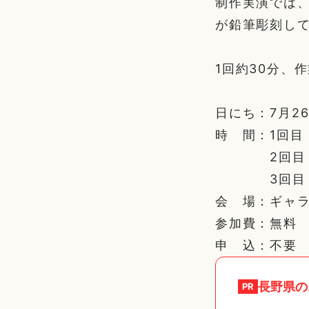
制作実演では
が鉛筆彫刻し
1回約30分、
日にち：7月26
時 間：1回目 
2回目 1
3回目 1
会 場：ギャ
参加費：無料
申 込：不要
長野県
の
PR