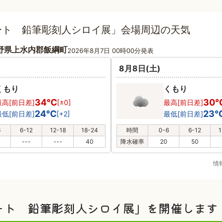
ート 鉛筆彫刻人シロイ展」会場周辺の天気
野県上水内郡飯綱町
2026年8月7日 00時00分発表
8月8日(土)
くもり
くもり
34℃
30
最高[前日差]
[±0]
最高[前日差]
24℃
23
最低[前日差]
[+2]
最低[前日差]
6
6-12
12-18
18-24
時間
0-6
6-12
1
---
---
40
降水確率
20
50
情
ート 鉛筆彫刻人シロイ展」を開催します