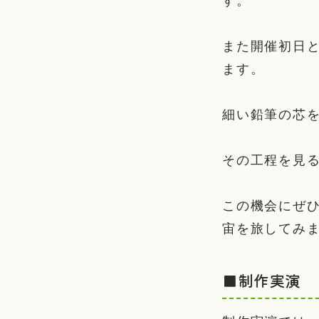
す。
また開催初日
ます。
細い鉛筆の芯
その工程を見
この機会にぜ
宙を旅してみ
■制作実演