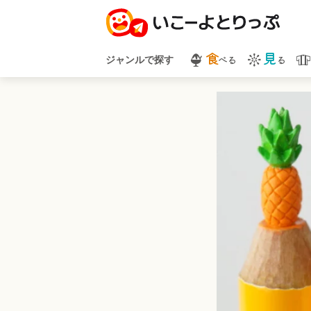
食
見
べる
る
ジャンルで探す