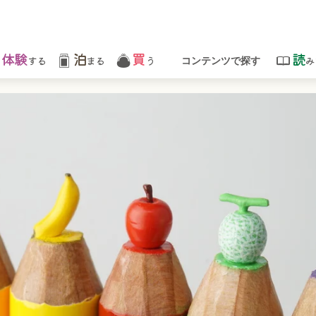
体験
泊
買
読
する
まる
う
み
コンテンツで探す