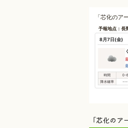
「芯化のア
予報地点：長
8月7日(金)
時間
0-
降水確率
---
「芯化のア