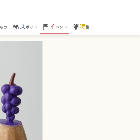
ス
イ
特
もの
ポット
ベント
集