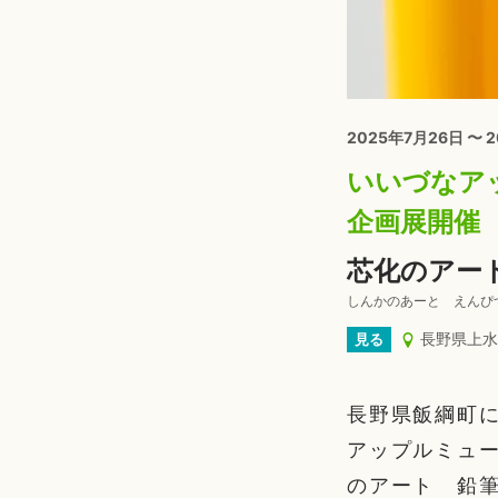
2025年7月26日 〜 
いいづなア
企画展開催
芯化のアー
しんかのあーと えんぴ
長野県上水
見る
長野県飯綱町
アップルミュー
のアート 鉛