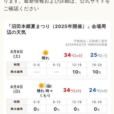
ります。最新情報および詳細は、公式サイトを
ご確認ください
「沼田本郷夏まつり（2025年開催）」会場周
辺の天気
予報地点：広島県三原市
2026年8月7日 18時00分発表
8月8日
34
25
℃
[±0]
℃
[-1]
(土)
晴れ
時間
0-6
6-12
12-18
18-24
10
10
降水確率
---
---
%
%
8月9日
34
24
晴れ 時々
℃
[±0]
℃
[±0]
(日)
くもり
時間
0-6
6-12
12-18
18-24
0
0
0
0
降水確率
%
%
%
%