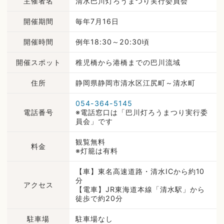
主催者名
清水巴川灯ろうまつり実行委員会
開催期間
毎年7月16日
開催時間
例年18:30～20:30頃
開催スポット
稚児橋から港橋までの巴川流域
住所
静岡県静岡市清水区江尻町～清水町
054-364-5145
電話番号
※電話窓口は「巴川灯ろうまつり実行委
員会」です
観覧無料
料金
※灯籠は有料
【車】東名高速道路・清水ICから約10
分
アクセス
【電車】JR東海道本線「清水駅」から
徒歩で約20分
駐車場
駐車場なし