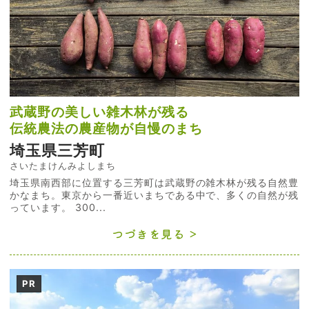
武蔵野の美しい雑木林が残る
伝統農法の農産物が自慢のまち
埼玉県三芳町
さいたまけんみよしまち
埼玉県南西部に位置する三芳町は武蔵野の雑木林が残る自然豊
かなまち。東京から一番近いまちである中で、多くの自然が残
っています。 300...
つづきを見る
PR