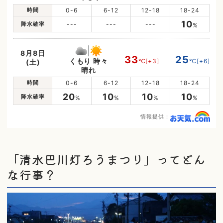
時間
0-6
6-12
12-18
18-24
10
降水確率
---
---
---
%
8月8日
33
25
くもり 時々
℃
[+3]
℃
[+6]
(土)
晴れ
時間
0-6
6-12
12-18
18-24
20
10
10
10
降水確率
%
%
%
%
情報提供：
「清水巴川灯ろうまつり」ってどん
な行事？