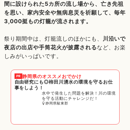
間に設けられた5カ所の流し場から、亡き先祖
を思い、家内安全や無病息災を祈願して、毎年
3,000挺もの灯籠が流されます。
祭り期間中は、灯籠流しのほかにも、
川沿いで
夜店の出店や手筒花火が披露される
など、お楽
しみがいっぱいです。
静岡県
のオススメおでかけ
PR
自由研究にも◎柿田川湧水の環境を守るお仕
事をしよう！
水中で発生した問題を解決！川の環境
を守る活動にチャレンジだ！
静岡県駿東郡