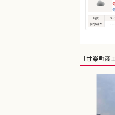
時間
0-
降水確率
---
「甘楽町商