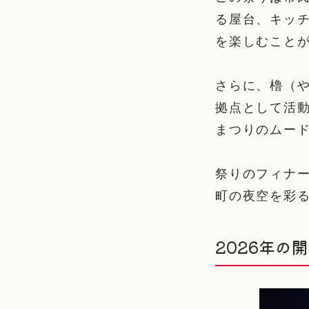
る屋台、キッ
を楽しむこと
さらに、櫓（
拠点として活
まつりのムー
祭りのフィナ
町の夜空を彩
2026年の