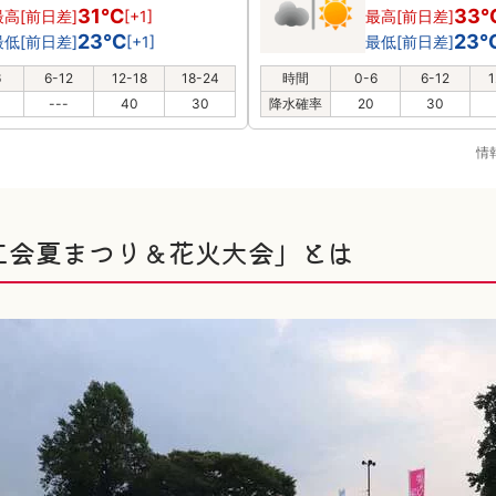
31℃
33
最高[前日差]
[+1]
最高[前日差]
23℃
23
最低[前日差]
[+1]
最低[前日差]
6
6-12
12-18
18-24
時間
0-6
6-12
1
---
40
30
降水確率
20
30
情
工会夏まつり＆花火大会」とは