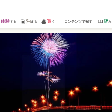
体験
泊
買
読
する
まる
う
み
コンテンツで探す