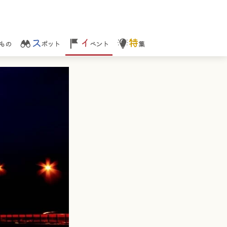
ス
イ
特
もの
ポット
ベント
集