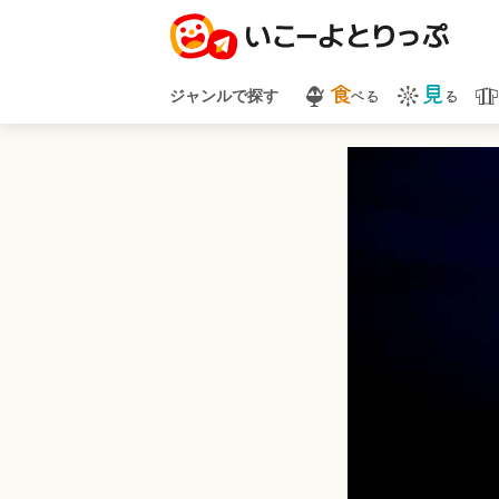
食
見
べる
る
ジャンルで探す