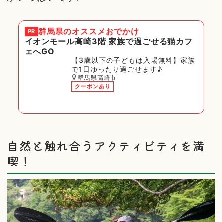
群馬県
のオススメおでかけ
PR
イオンモール高崎3階 家族で過ごせる猫カフ
ェへGO
【3歳以下の子どもは入場無料】家族
で1日ゆったり過ごせます♪
群馬県高崎市
クーポンあり
自然と触れ合うアクティビティを満
喫！