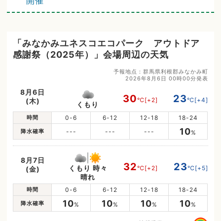
開催
「みなかみユネスコエコパーク アウトドア
感謝祭（2025年）」会場周辺の天気
予報地点：群馬県利根郡みなかみ町
2026年8月6日 00時00分発表
8月6日
30
23
℃
[+2]
℃
[+4]
(木)
くもり
時間
0-6
6-12
12-18
18-24
10
降水確率
---
---
---
%
8月7日
32
23
くもり 時々
℃
[+2]
℃
[+5]
(金)
晴れ
時間
0-6
6-12
12-18
18-24
10
10
10
10
降水確率
%
%
%
%