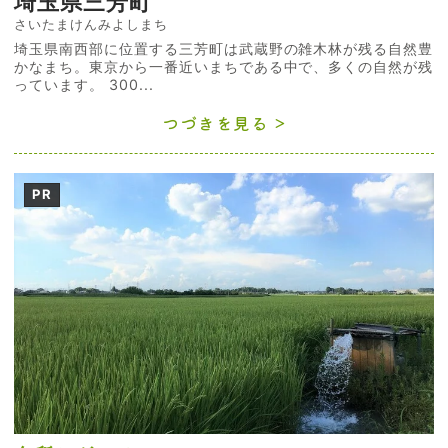
埼玉県三芳町
さいたまけんみよしまち
埼玉県南西部に位置する三芳町は武蔵野の雑木林が残る自然豊
かなまち。東京から一番近いまちである中で、多くの自然が残
っています。 300...
つづきを見る
PR