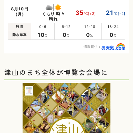
8月10日
35
21
くもり 時々
℃
[+2]
℃
[-2]
(月)
晴れ
時間
0-6
6-12
12-18
18-24
10
0
0
0
降水確率
%
%
%
%
情報提供：
津山のまち全体が博覧会会場に