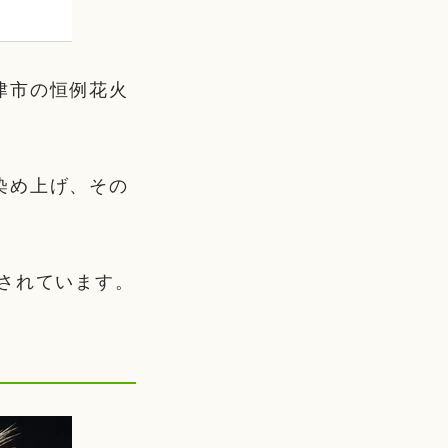
津市の恒例花火
染め上げ、その
されています。