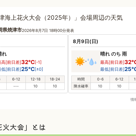
焼津海上花火大会（2025年）」会場周辺の天気
岡県焼津市
2026年8月7日 18時00分発表
8月9日(日)
晴れ
晴れ のち 雨
32℃
32
最高[前日差]
[-1]
最高[前日差]
25℃
25
最低[前日差]
[±0]
最低[前日差]
6
6-12
12-18
18-24
時間
0-6
6-12
1
---
10
10
降水確率
10
10
情
花火大会」とは