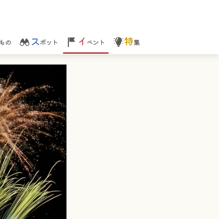
ス
イ
特
もの
ポット
ベント
集