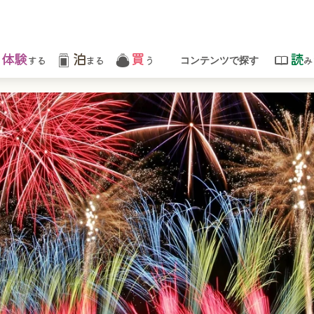
体験
泊
買
読
する
まる
う
み
コンテンツで探す