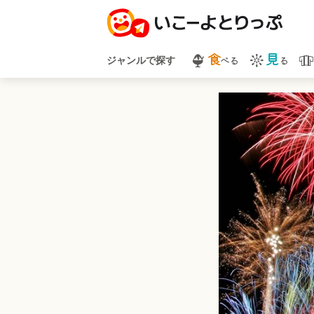
食
見
べる
る
ジャンルで探す