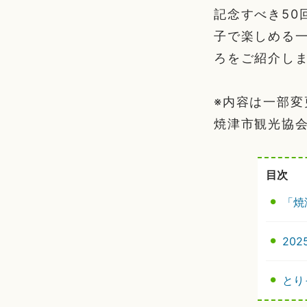
記念すべき50
子で楽しめる
ろをご紹介し
※内容は一部
焼津市観光協
目次
「焼
20
とり