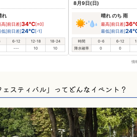
8月9日(日)
晴れ
晴れ のち 雨
34℃
36
最高[前日差]
[±0]
最高[前日差]
24℃
24
最低[前日差]
[-1]
最低[前日差]
6
6-12
12-18
18-24
時間
0-6
6-12
1
---
10
10
降水確率
0
0
情
フェスティバル」ってどんなイベント？