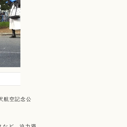
沢航空記念公
スなど、迫力満