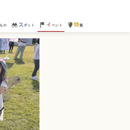
ス
イ
特
もの
ポット
ベント
集