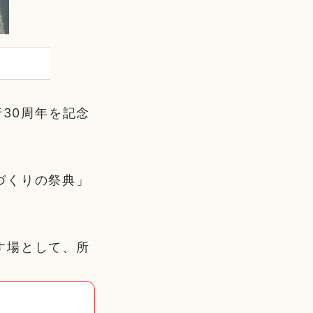
行30周年を記念
づくりの祭典」
す場として、所