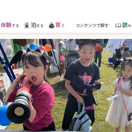
体験
泊
買
読
する
まる
う
み
コンテンツで探す