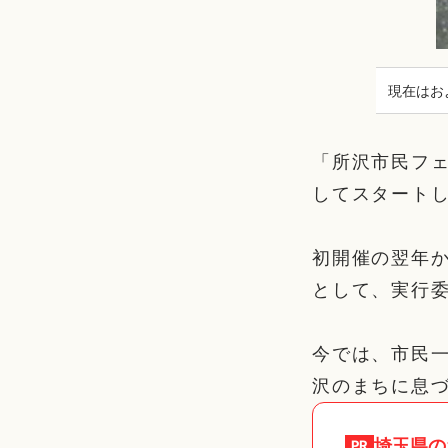
現在はお
「所沢市民フェ
してスタート
初開催の翌年
として、実行
今では、市民
沢のまちに息
埼玉県
の
PR