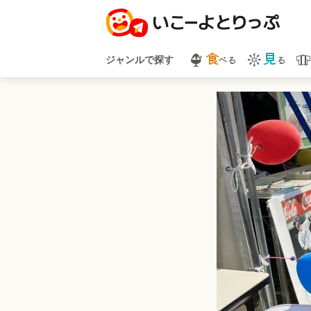
食
見
べる
る
ジャンルで探す