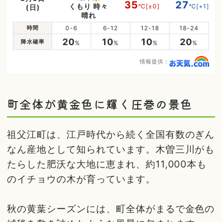
35
27
くもり 時々
℃
[±0]
℃
[+1]
(日)
晴れ
時間
0-6
6-12
12-18
18-24
20
10
10
20
降水確率
%
%
%
%
情報提供：
町全体が黄金色に輝く圧巻の景色
祖父江町は、江戸時代から続く全国有数のぎん
なん産地として知られています。木曽三川がも
たらした肥沃な大地に恵まれ、約11,000本も
のイチョウの木が育っています。
秋の黄葉シーズンには、町全体がまるで金色の