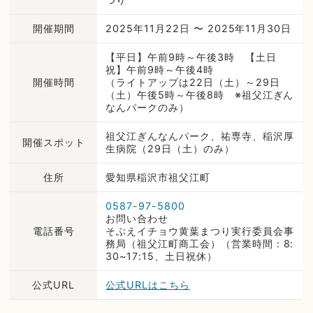
開催期間
2025年11月22日 〜 2025年11月30日
【平日】午前9時～午後3時 【土日
祝】午前9時～午後4時
開催時間
（ライトアップは22日（土）～29日
（土）午後5時～午後8時 ※祖父江ぎん
なんパークのみ）
祖父江ぎんなんパーク、祐専寺、稲沢厚
開催スポット
生病院（29日（土）のみ）
住所
愛知県稲沢市祖父江町
0587-97-5800
お問い合わせ
電話番号
そぶえイチョウ黄葉まつり実行委員会事
務局（祖父江町商工会）（営業時間：8:
30~17:15、土日祝休）
公式URL
公式URLはこちら