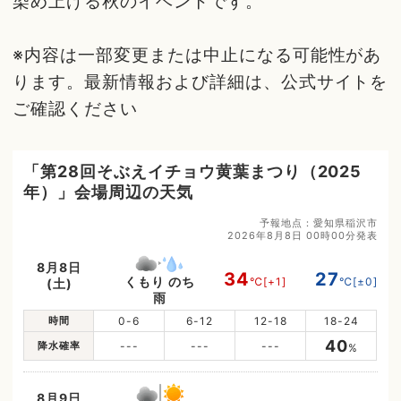
染め上げる秋のイベントです。
※内容は一部変更または中止になる可能性があ
ります。最新情報および詳細は、公式サイトを
ご確認ください
「第28回そぶえイチョウ黄葉まつり（2025
年）」会場周辺の天気
予報地点：愛知県稲沢市
2026年8月8日 00時00分発表
8月8日
34
27
くもり のち
℃
[+1]
℃
[±0]
(土)
雨
時間
0-6
6-12
12-18
18-24
40
降水確率
---
---
---
%
8月9日