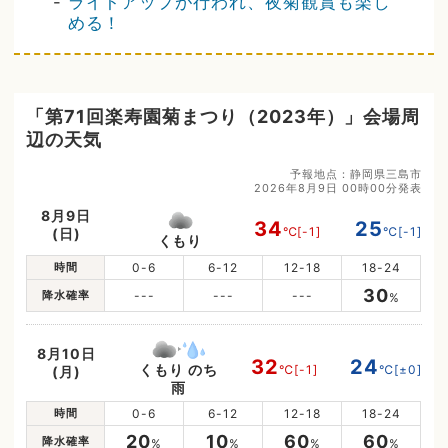
-
ライトアップが行われ、夜菊観賞も楽し
める！
「第71回楽寿園菊まつり（2023年）」会場周
辺の天気
予報地点：静岡県三島市
2026年8月9日 00時00分発表
8月9日
34
25
℃
[-1]
℃
[-1]
(日)
くもり
時間
0-6
6-12
12-18
18-24
30
降水確率
---
---
---
%
8月10日
32
24
くもり のち
℃
[-1]
℃
[±0]
(月)
雨
時間
0-6
6-12
12-18
18-24
20
10
60
60
降水確率
%
%
%
%