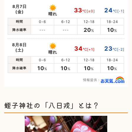
8月7日
33
24
℃
[±0]
℃
[-1]
(金)
晴れ
時間
0-6
6-12
12-18
18-24
20
10
降水確率
---
---
%
%
8月8日
34
23
℃
[+1]
℃
[-2]
(土)
晴れ
時間
0-6
6-12
12-18
18-24
10
10
10
10
降水確率
%
%
%
%
情報提供：
蛭子神社の「八日戎」とは？