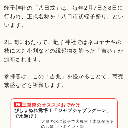
蛭子神社の「八日戎」は、毎年2月7日と8日に
行われ、正式名称を「八日市初蛭子祭り」とい
います。
2日間にわたって、蛭子神社ではネコヤナギの
枝に大判小判などの縁起物を飾った「吉兆」が
頒布されます。
参拝客は、この「吉兆」を授かることで、商売
繁盛などを祈願します。
三重県
のオススメおでかけ
PR
びしょぬれ覚悟！「ジャブジャブラグーン」
で水遊び！
大量の水に親子で大興奮！木陰がある
のも嬉しいポイント◎