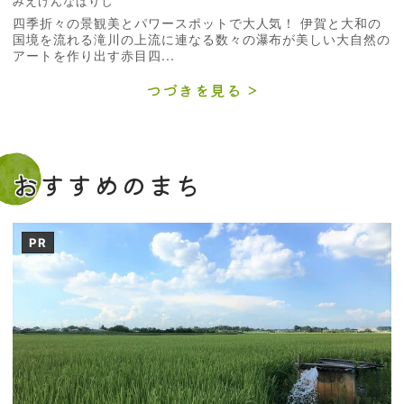
みえけんなばりし
四季折々の景観美とパワースポットで大人気！ 伊賀と大和の
国境を流れる滝川の上流に連なる数々の瀑布が美しい大自然の
アートを作り出す赤目四...
つづきを見る
おすすめのまち
PR