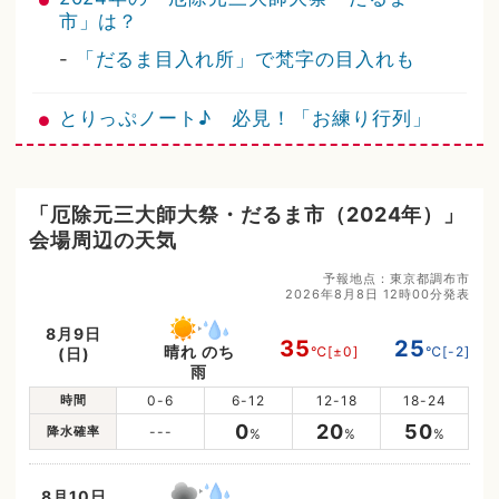
市」は？
-
「だるま目入れ所」で梵字の目入れも
とりっぷノート♪ 必見！「お練り行列」
「厄除元三大師大祭・だるま市（2024年）」
会場周辺の天気
予報地点：東京都調布市
2026年8月8日 12時00分発表
8月9日
35
25
晴れ のち
℃
[±0]
℃
[-2]
(日)
雨
時間
0-6
6-12
12-18
18-24
0
20
50
降水確率
---
%
%
%
8月10日