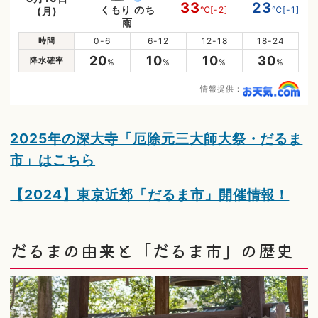
33
23
くもり のち
℃
[-2]
℃
[-1]
(月)
雨
時間
0-6
6-12
12-18
18-24
20
10
10
30
降水確率
%
%
%
%
情報提供：
2025年の深大寺「厄除元三大師大祭・だるま
市」はこちら
【2024】東京近郊「だるま市」開催情報！
だるまの由来と「だるま市」の歴史