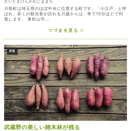
さいたまけんかわじままち
川島町は埼玉県のほぼ中央に位置する町です。「小江戸」と呼
ばれ、多くの観光客が訪れる川越からは、車で15分ほどで到
着します。 東松山市...
つづきを見る
PR
武蔵野の美しい雑木林が残る