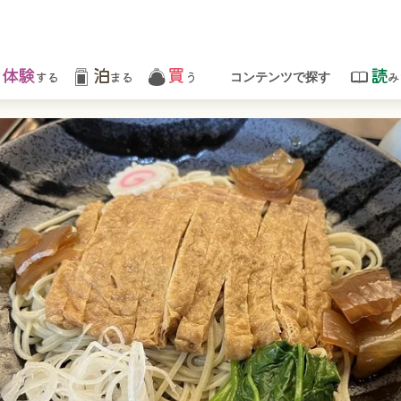
体験
泊
買
読
する
まる
う
み
コンテンツで探す