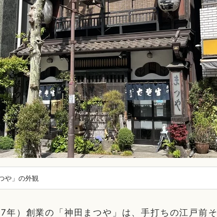
つや」の外観
治17年）創業の「神田まつや」は、手打ちの江戸前