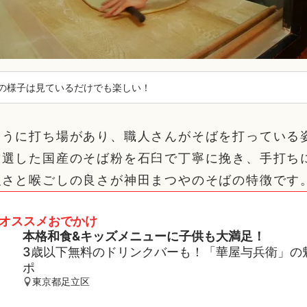
の様子は見ているだけでも楽しい！
こうに打ち場があり、職人さんがそばを打っている
厳選した国産のそば粉を石臼で丁寧に挽き、手打ち
強さと喉ごしの良さが神田まつやのそばの特徴です
オススメおでかけ
本格和食&キッズメニューに子供も大満足！
3歳以下無料のドリンクバーも！「華屋与兵衛」の
ポ
東京都足立区