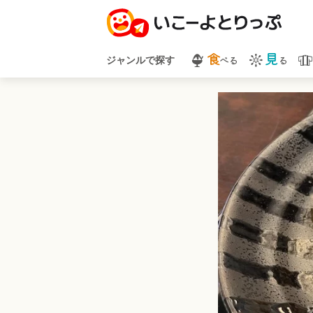
食
見
べる
る
ジャンルで探す