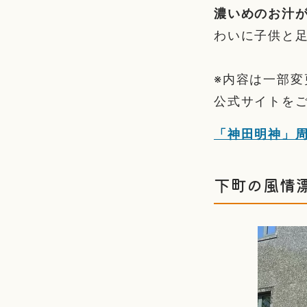
濃いめのお汁
わいに子供と
※内容は一部
公式サイトを
「神田明神」
下町の風情