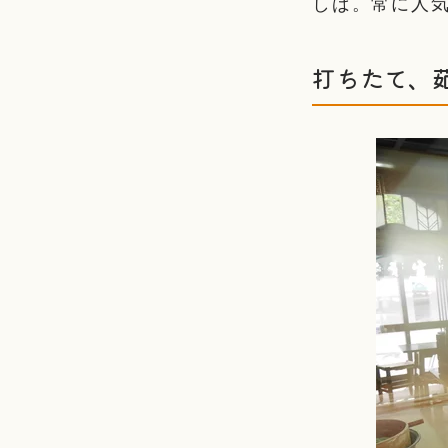
しば。常に人
打ちたて、