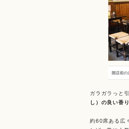
開店前の
ガラガラっと
し）の良い香
約60席ある広