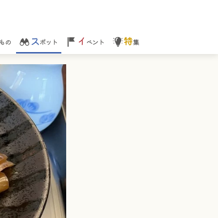
ス
イ
特
もの
ポット
ベント
集