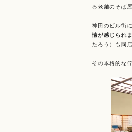
る老舗のそば
神田のビル街
情が感じられ
たろう）も同
その本格的な