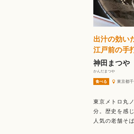
出汁の効い
江戸前の手
神田まつや
かんだまつや
東京都千
食べる
東京メトロ丸
分。歴史を感
人気の老舗そ