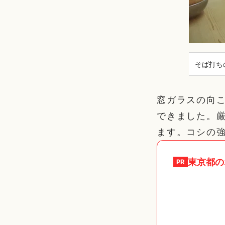
そば打ち
窓ガラスの向
できました。
ます。コシの
東京都
の
PR