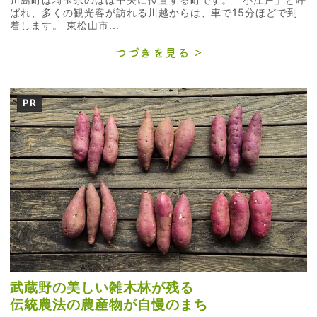
ばれ、多くの観光客が訪れる川越からは、車で15分ほどで到
着します。 東松山市...
つづきを見る
PR
武蔵野の美しい雑木林が残る
伝統農法の農産物が自慢のまち