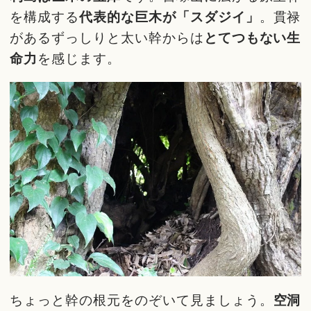
を構成する
代表的な巨木が「スダジイ」
。貫禄
があるずっしりと太い幹からは
とてつもない生
命力
を感じます。
ちょっと幹の根元をのぞいて見ましょう。
空洞