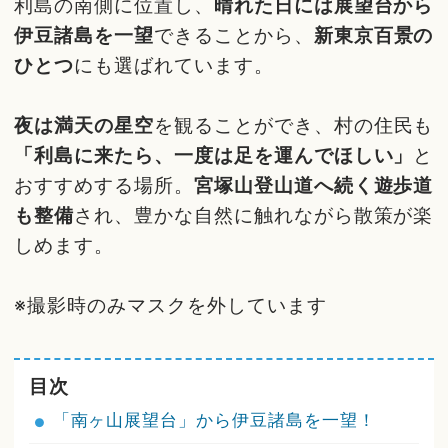
利島の南側に位置し、
晴れた日には展望台から
伊豆諸島を一望
できることから、
新東京百景の
ひとつ
にも選ばれています。
夜は満天の星空
を観ることができ、村の住民も
「利島に来たら、一度は足を運んでほしい」
と
おすすめする場所。
宮塚山登山道へ続く遊歩道
も整備
され、豊かな自然に触れながら散策が楽
しめます。
※撮影時のみマスクを外しています
目次
「南ヶ山展望台」から伊豆諸島を一望！