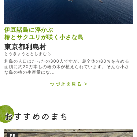
伊豆諸島に浮かぶ
椿とサクユリが咲く小さな島
東京都利島村
とうきょうととしまむら
利島の人口はたったの300人ですが、島全体の80％を占める
面積に約20万本もの椿の木が植えられています。そんな小さ
な島の椿の生産量はな...
つづきを見る
おすすめのまち
PR