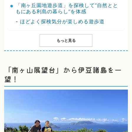
「南ヶ丘園地遊歩道」を探検して“自然とと
もにある利島の暮らし”を体感
-
ほどよく探検気分が楽しめる遊歩道
もっと見る
「南ヶ山展望台」から伊豆諸島を一
望！