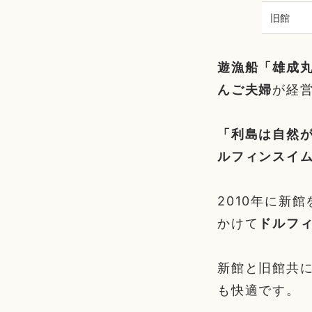
旧館
遊漁船「雄成
んご夫婦
が経
「利島は自然
ルフィンスイ
2010年に新
かけて
ドルフ
新館と旧館共
も快適です。