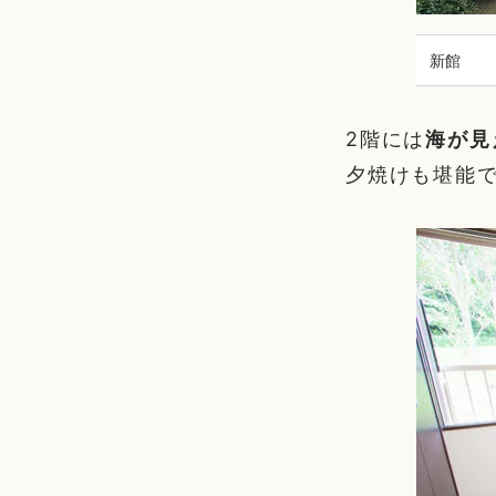
新館
2階には
海が見
夕焼けも堪能