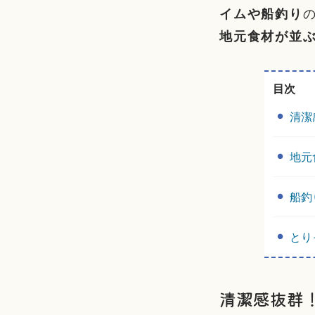
イムや船釣り
地元食材が並
目次
清潔
地元
船釣
とり
清潔感抜群