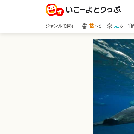
食
見
べる
る
ジャンルで探す