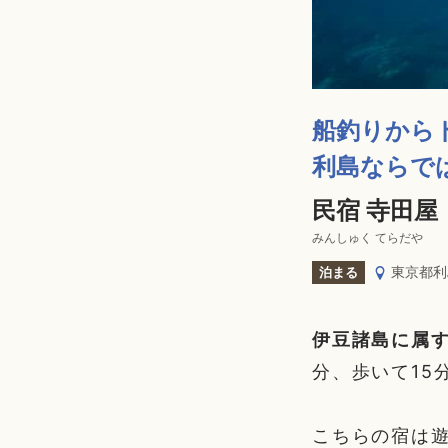
船釣りから
利島ならで
民宿 寺田屋
みんしゅく てらだや
東京都利
泊まる
伊豆諸島に属
分、歩いて15
こちらの宿は