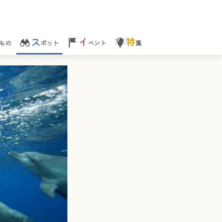
ス
イ
特
もの
ポット
ベント
集