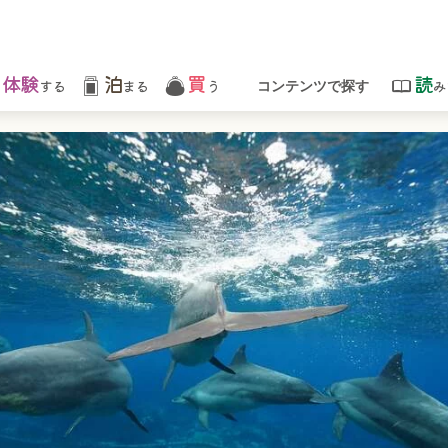
体験
泊
買
読
する
まる
う
み
コンテンツで探す