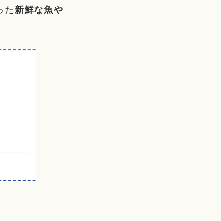
った
新鮮な魚や