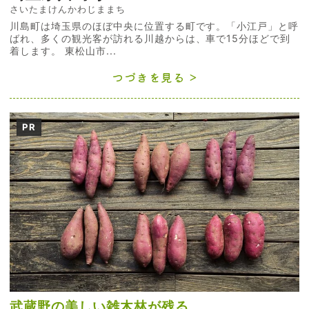
さいたまけんかわじままち
川島町は埼玉県のほぼ中央に位置する町です。「小江戸」と呼
ばれ、多くの観光客が訪れる川越からは、車で15分ほどで到
着します。 東松山市...
つづきを見る
PR
武蔵野の美しい雑木林が残る