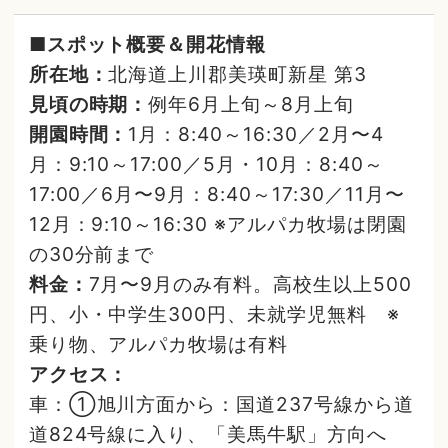
■スポット概要＆開花情報
所在地：
北海道上川郡美瑛町新星 第3
見頃の時期：
例年6月上旬～8月上旬
開園時間：
1月：8:40～16:30／2月〜4
月：9:10～17:00／5月・10月：8:40～
17:00／6月〜9月：8:40～17:30／11月〜
12月：9:10～16:30 ※アルパカ牧場は閉園
の30分前まで
料金：
7月〜9月のみ有料。高校生以上500
円、小・中学生300円、未就学児無料 ※
乗り物、アルパカ牧場は有料
アクセス：
車：①旭川方面から：国道237号線から道
道824号線に入り、「美馬牛駅」方向へ