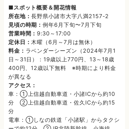
■スポット概要＆開花情報
所在地：
長野県小諸市大字八満2157-2
見頃の時期：
例年6月下旬〜7月下旬
営業時間：
9:30～17:00
定休日：
木曜（6月～7月は無休）
料金：
ラベンダーシーズン（2024年7月1
日～31日）：19歳以上770円、13～18歳
400円、12歳以下無料 ※時期により料金
が異なる
アクセス：
車：①上信越自動車道・小諸ICから約10
分 ②上信越自動車道・佐久ICから約15
分
電車：①しなの鉄道「小諸駅」からタクシ
ーで約12分 ②JR北陸新幹線、小海線