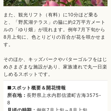
また、観光リフト（有料）に10分ほど乗る
と、「野尻湖テラス」の脇に約2万平方メート
ルの「ゆり畑」が現れます。例年7月下旬から
8月上旬に、色とりどりの百合が花を咲かせま
す。
そのほか、キッズパークやパターゴルフをはじ
めさまざまな施設があり、家族連れで丸一日楽
しめるスポットです。
■スポット概要＆開花情報
所在地：
長野県上水内郡信濃町古海3575-
8
見頃の時期：
例年7月上旬～8月上旬