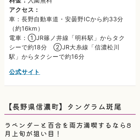
料金：
入園無料
アクセス：
車：長野自動車道・安曇野ICから約33分
（約16km）
電車：①JR篠ノ井線「明科駅」からタク
シーで約18分 ②JR大糸線「信濃松川
駅」からタクシーで約16分
公式サイト
【長野県信濃町】タングラム斑尾
ラベンダーと百合を両方満喫するなら8
月上旬が狙い目！